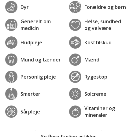
Dyr
Forældre og børn
Generelt om
Helse, sundhed
medicin
og velvære
Hudpleje
Kosttilskud
Mund og tænder
Mænd
Personlig pleje
Rygestop
Smerter
Solcreme
Vitaminer og
Sårpleje
mineraler
Se flere faglige artikler