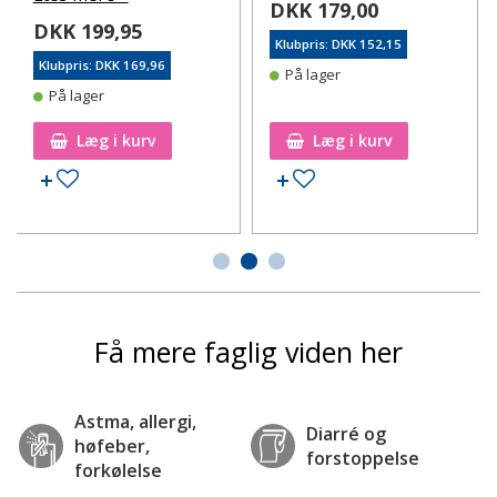
DKK 179,00
DKK 199,95
Klubpris: DKK 152,15
Klubpris: DKK 169,96
På lager
På lager
Læg i kurv
Læg i kurv
Tilføj til ønskeseddel
Tilføj til ønskeseddel
Få mere faglig viden her
Astma, allergi,
Diarré og
høfeber,
forstoppelse
forkølelse