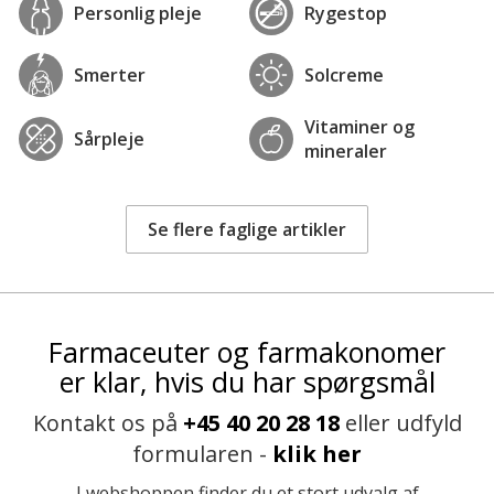
Personlig pleje
Rygestop
Smerter
Solcreme
Vitaminer og
Sårpleje
mineraler
Se flere faglige artikler
Farmaceuter og farmakonomer
er klar, hvis du har spørgsmål
Kontakt os på
+45 40 20 28 18
eller udfyld
formularen -
klik her
I webshoppen finder du et stort udvalg af