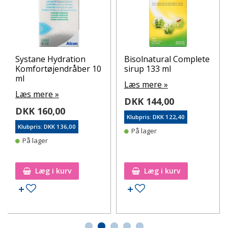
Systane Hydration
Bisolnatural Complete
Komfortøjendråber 10
sirup 133 ml
ml
Læs mere »
Læs mere »
DKK 144,00
DKK 160,00
Klubpris: DKK 122,40
Klubpris: DKK 136,00
På lager
På lager
Læg i kurv
Læg i kurv
Tilføj til ønskeseddel
Tilføj til ønskeseddel