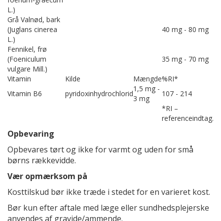
L.)
Grå Valnød, bark
(Juglans cinerea
40 mg - 80 mg
L.)
Fennikel, frø
(Foeniculum
35 mg - 70 mg
vulgare Mill.)
Vitamin
Kilde
Mængde
%RI*
1,5 mg -
Vitamin B6
pyridoxinhydrochlorid
107 - 214
3 mg
*RI –
referenceindtag.
Opbevaring
Opbevares tørt og ikke for varmt og uden for små
børns rækkevidde.
Vær opmærksom på
Kosttilskud bør ikke træde i stedet for en varieret kost.
Bør kun efter aftale med læge eller sundhedsplejerske
anvendes af gravide/ammende.