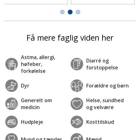
Få mere faglig viden her
Astma, allergi,
Diarré og
høfeber,
forstoppelse
forkølelse
Dyr
Forældre og børn
Generelt om
Helse, sundhed
medicin
og velvære
Hudpleje
Kosttilskud
Mund og tænder
Mænd