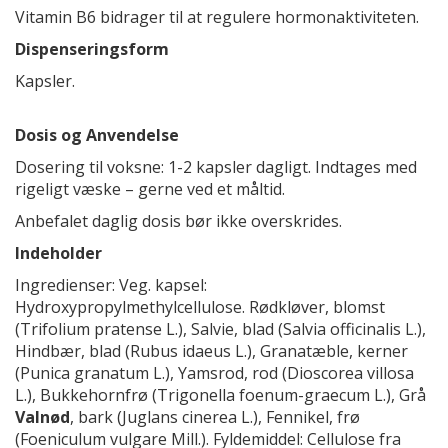
Vitamin B6 bidrager til at regulere hormonaktiviteten.
Dispenseringsform
Kapsler.
Dosis og Anvendelse
Dosering til voksne: 1-2 kapsler dagligt. Indtages med
rigeligt væske – gerne ved et måltid.
Anbefalet daglig dosis bør ikke overskrides.
Indeholder
Ingredienser: Veg. kapsel:
Hydroxypropylmethylcellulose. Rødkløver, blomst
(Trifolium pratense L.), Salvie, blad (Salvia officinalis L.),
Hindbær, blad (Rubus idaeus L.), Granatæble, kerner
(Punica granatum L.), Yamsrod, rod (Dioscorea villosa
L.), Bukkehornfrø (Trigonella foenum-graecum L.), Grå
Valnød
, bark (Juglans cinerea L.), Fennikel, frø
(Foeniculum vulgare Mill.). Fyldemiddel: Cellulose fra