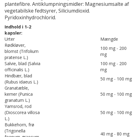
plantefibre. Antiklumpningsmidler: Magnesiumsalte af
vegetabilske fedtsyrer, Siliciumdioxid.
Pyridoxinhydrochlorid.
Indhold i 1-2
kapsler:
Urter
Mængde
Rødkløver,
100 mg - 200
blomst (Trifolium
mg
pratense L.)
Salvie, blad (Salvia
100 mg - 200
officinalis L.)
mg
Hindbær, blad
50 mg - 100 mg
(Rubus idaeus L.)
Granatæble,
kerner (Punica
50 mg - 100 mg
granatum L.)
Yamsrod, rod
(Dioscorea villosa
50 mg - 100 mg
L.)
Bukkehorn, frø
(Trigonella
40 mg - 80 mg
foenum-graecum