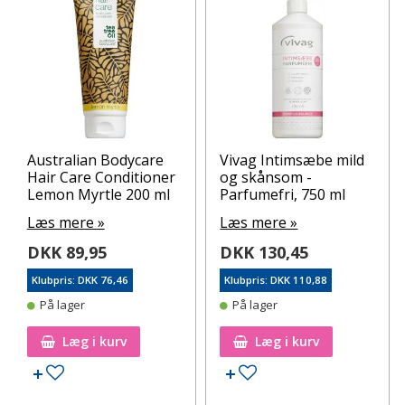
Australian Bodycare
Vivag Intimsæbe mild
Hair Care Conditioner
og skånsom -
Lemon Myrtle 200 ml
Parfumefri, 750 ml
Læs mere »
Læs mere »
DKK 89,95
DKK 130,45
Klubpris: DKK 76,46
Klubpris: DKK 110,88
På lager
På lager
Læg i kurv
Læg i kurv
Tilføj til ønskeseddel
Tilføj til ønskeseddel