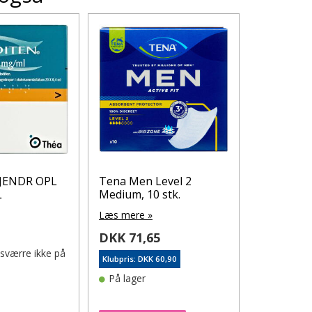
JENDR OPL
Tena Men Level 2
Bactigras 
L
Medium, 10 stk.
Læs mere 
Læs mere »
DKK 8,1
0
DKK 71,65
Klubpris: DK
esværre ikke på
Klubpris: DKK 60,90
På lager
På lager