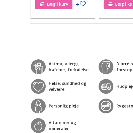
Tilføj til ønskeseddel
Tilføj til ønskeseddel
Læg i kurv
Læg i ku
Astma, allergi,
Diarré 
høfeber, forkølelse
forstop
Helse, sundhed og
Hudplej
velvære
Personlig pleje
Rygest
Vitaminer og
mineraler