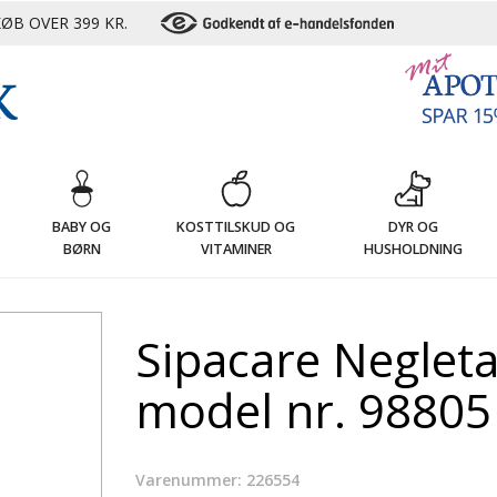
ØB OVER 399 KR.
G
BABY OG
KOSTTILSKUD OG
DYR OG
BØRN
VITAMINER
HUSHOLDNING
Sipacare Neglet
model nr. 98805 
Varenummer: 226554