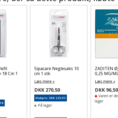
efil
Sipacare Neglesaks 10
ZADITEN Ø
 18 Cm 1
cm 1 stk
0,25 MG/M
Læs mere »
Læs mere »
DKK 270,50
DKK 96,5
Varen er d
Klubpris: DKK 229,93
lager
,18
På lager