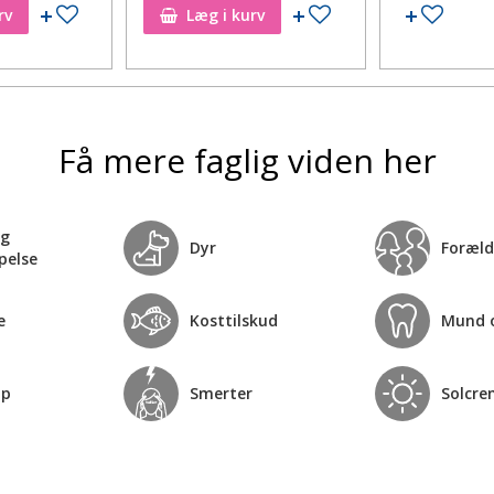
Tilføj til ønskeseddel
Tilføj til ønskeseddel
Tilføj 
rv
Læg i kurv
Få mere faglig viden her
og
Dyr
Foræld
pelse
e
Kosttilskud
Mund 
op
Smerter
Solcre