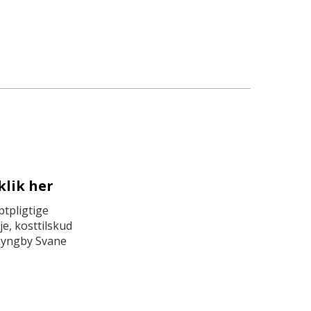
klik her
tpligtige
e, kosttilskud
Lyngby Svane