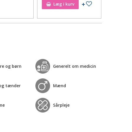
til ønskeseddel
Tilføj til ønskeseddel
Læg i kurv
Læg i
re og børn
Generelt om medicin
og tænder
Mænd
me
Sårpleje