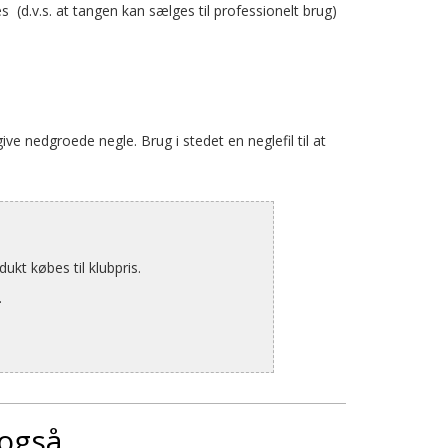
res (d.v.s. at tangen kan sælges til professionelt brug)
ive nedgroede negle. Brug i stedet en neglefil til at
kt købes til klubpris.
.
 også