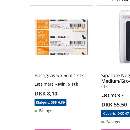
l 2
Bactigras 5 x 5cm 1 stk.
Sipacare Negl
.
Medium/Grov
Læs mere »
Min. 5 stk.
stk.
DKK 8,10
Læs mere »
Klubpris: DKK 6,89
DKK 55,50
0
På lager
Klubpris: DKK 47
På lager