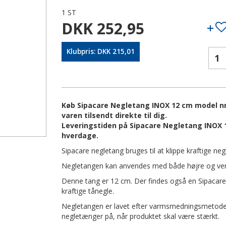
1 ST
DKK 252,95
Klubpris: DKK 215,01
Køb Sipacare Negletang INOX 12 cm model nr.
varen tilsendt direkte til dig.
Leveringstiden på Sipacare Negletang INOX 12
hverdage.
Sipacare negletang bruges til at klippe kraftige neg
Negletangen kan anvendes med både højre og vens
Denne tang er 12 cm. Der findes også en Sipacare
kraftige tånegle.
Negletangen er lavet efter varmsmedningsmetode
negletænger på, når produktet skal være stærkt.