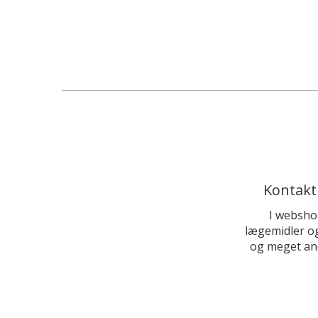
Kontakt
I websho
lægemidler og
og meget and