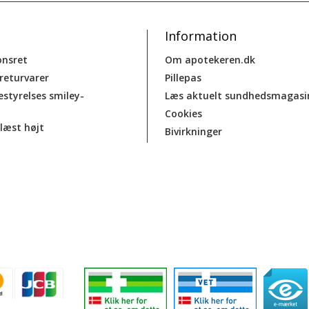
Information
onsret
Om apotekeren.dk
 returvarer
Pillepas
estyrelses smiley-
Læs aktuelt sundhedsmagasi
Cookies
læst højt
Bivirkninger