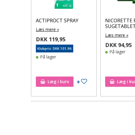
t Wipe
ACTIPROCT SPRAY
NICORETTE 
stk.
SUGETABLE
Læs mere »
Læs mere »
DKK 119,95
DKK 94,95
Klubpris: DKK 101,96
På lager
6
På lager
rre ikke på
ønskeseddel
Tilføj til ønskeseddel
Læg i kurv
Læg i ku