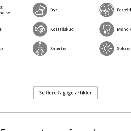
og
Dyr
Foræld
pelse
e
Kosttilskud
Mund 
op
Smerter
Solcre
Se flere faglige artikler