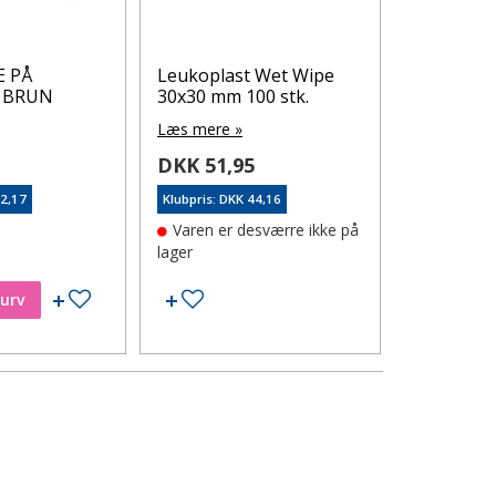
 PÅ
Leukoplast Wet Wipe
ACTIPROC
 BRUN
30x30 mm 100 stk.
Læs mere 
Læs mere »
DKK 119
5
DKK 51,95
Klubpris: DK
32,17
Klubpris: DKK 44,16
På lager
Varen er desværre ikke på
lager
Tilføj til ønskeseddel
Tilføj til ønskeseddel
kurv
Læg i