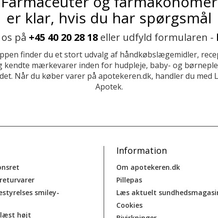
Farmaceuter og farmakonomer
er klar, hvis du har spørgsmål
 os på
+45 40 20 28 18
eller udfyld formularen -
ppen finder du et stort udvalg af håndkøbslægemidler, recep
 kendte mærkevarer inden for hudpleje, baby- og børneplej
et. Når du køber varer på apotekeren.dk, handler du med 
Apotek.
Information
onsret
Om apotekeren.dk
 returvarer
Pillepas
estyrelses smiley-
Læs aktuelt sundhedsmagasi
Cookies
læst højt
Bivirkninger