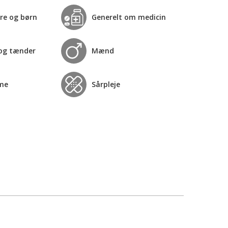
re og børn
Generelt om medicin
og tænder
Mænd
me
Sårpleje