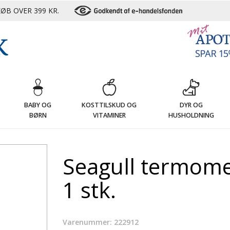
ØB OVER 399 KR.
G
BABY OG
KOSTTILSKUD OG
DYR OG
BØRN
VITAMINER
HUSHOLDNING
Seagull termomet
1 stk.
Varenummer: 222912