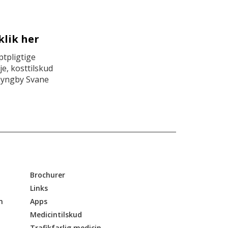
klik her
tpligtige
e, kosttilskud
Lyngby Svane
Brochurer
Links
n
Apps
Medicintilskud
Trafikfarlig medicin