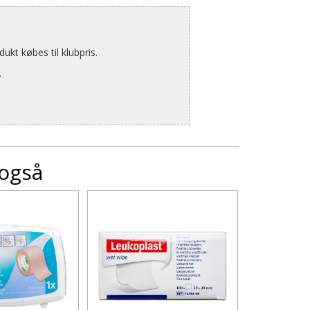
kt købes til klubpris.
.
 også