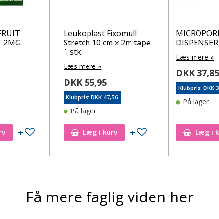
FRUIT
Leukoplast Fixomull
MICROPORE
T 2MG
Stretch 10 cm x 2m tape
DISPENSER
1 stk.
Læs mere »
Læs mere »
DKK 37,8
DKK 55,95
Klubpris: DKK 
Klubpris: DKK 47,56
På lager
På lager
Tilføj til ønskeseddel
Tilføj til ønskeseddel
rv
Læg i kurv
Læg i 
Få mere faglig viden her