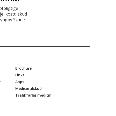
tpligtige
e, kosttilskud
Lyngby Svane
Brochurer
Links
n
Apps
Medicintilskud
Trafikfarlig medicin