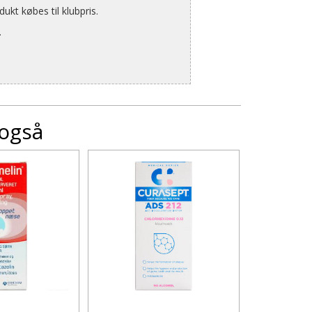
kt købes til klubpris.
.
 også