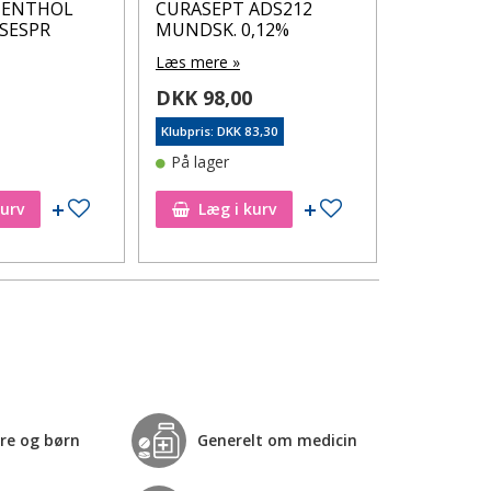
MENTHOL
CURASEPT ADS212
Gum Tand
SESPR
MUNDSK. 0,12%
0+ År 1 stk
Læs mere »
Læs mere 
5
DKK 98,00
DKK 20,
Klubpris: DKK 83,30
Klubpris: DK
På lager
På lager
Tilføj til ønskeseddel
Tilføj til ønskeseddel
kurv
Læg i kurv
Læg i
re og børn
Generelt om medicin