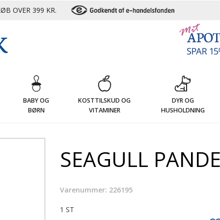
ØB OVER 399 KR.
G
BABY OG
KOSTTILSKUD OG
DYR OG
BØRN
VITAMINER
HUSHOLDNING
SEAGULL PAND
Varenummer: 226195
1 ST