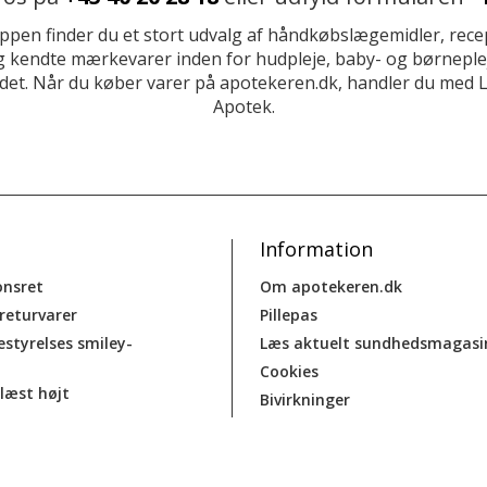
ppen finder du et stort udvalg af håndkøbslægemidler, recep
 kendte mærkevarer inden for hudpleje, baby- og børneplej
et. Når du køber varer på apotekeren.dk, handler du med 
Apotek.
Information
onsret
Om apotekeren.dk
 returvarer
Pillepas
estyrelses smiley-
Læs aktuelt sundhedsmagasi
Cookies
læst højt
Bivirkninger