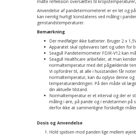
målte refleksion oversættes til kropstemperaturer,
Anvendelse af pandetermometeret er en let og pål
kan nemlig hurtigt konstateres ved måling i pande
genstandstemperaturer.
Bemærkning
Der medfølger ikke batterier. Bruger 2 x 1,5
Apparatet skal opbevares tørt og uden for 
Seagull Pandetermometer FDIR-V12 kan måle 
Seagull Healthcare anbefaler, at man kender
normaltemperatur med det pågældende ter
Vi opfordrer til, at alle i husstanden får n
normaltemperatur, kan du oplyse denne og 
temperaturændringen. På den måde vil lægen 
din aktuelle tilstand.
Normaltemperatur er et interval og der er s
måling i øre, på pande og i endetarmen på s
derfor ikke at sammenligne forskellige mål
Dosis og Anvendelse
Hold spidsen mod panden lige mellem øjen