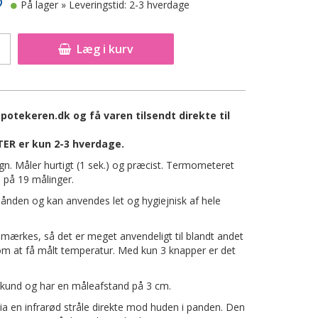
På lager
» Leveringstid: 2-3 hverdage
Læg i kurv
ekeren.dk og få varen tilsendt direkte til
R er kun 2-3 hverdage.
n. Måler hurtigt (1 sek.) og præcist. Termometeret
på 19 målinger.
ånden og kan anvendes let og hygiejnisk af hele
ærkes, så det er meget anvendeligt til blandt andet
om at få målt temperatur. Med kun 3 knapper er det
sekund og har en måleafstand på 3 cm.
 en infrarød stråle direkte mod huden i panden. Den