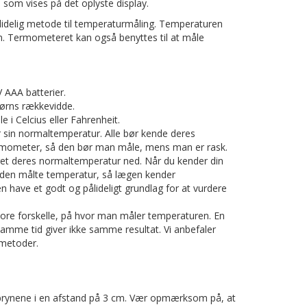
 som vises på det oplyste display.
idelig metode til temperaturmåling. Temperaturen
n. Termometeret kan også benyttes til at måle
V AAA batterier.
børns rækkevidde.
i Celcius eller Fahrenheit.
 sin normaltemperatur. Alle bør kende deres
mometer, så den bør man måle, mens man er rask.
oteret deres normaltemperatur ned. Når du kender din
den målte temperatur, så lægen kender
have et godt og pålideligt grundlag for at vurdere
tore forskelle, på hvor man måler temperaturen. En
amme tid giver ikke samme resultat. Vi anbefaler
emetoder.
brynene i en afstand på 3 cm. Vær opmærksom på, at