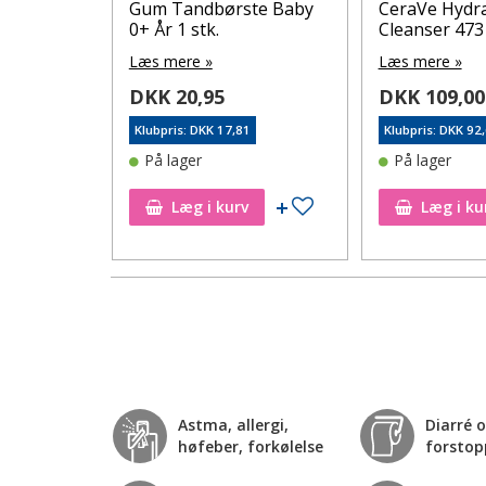
S212
Gum Tandbørste Baby
CeraVe Hydr
2%
0+ År 1 stk.
Cleanser 473
Læs mere »
Læs mere »
DKK 20,95
DKK 109,00
0
Klubpris: DKK 17,81
Klubpris: DKK 92
På lager
På lager
Tilføj til ønskeseddel
Tilføj til ønskeseddel
Læg i kurv
Læg i ku
Astma, allergi,
Diarré 
høfeber, forkølelse
forstop