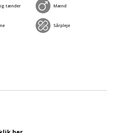
og tænder
Mænd
me
Sårpleje
klik her