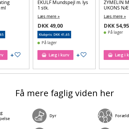
ating
EKULF Mundspejl m. lys
ZYMELIN 
 ml
1 stk.
UKONS NÆ
Læs mere »
Læs mere »
DKK 49,00
DKK 54,9
På lager
,65
Klubpris: DKK 41,65
På lager
Tilføj til ønskeseddel
Tilføj til ønskeseddel
rv
Læg i kurv
Læg i 
Få mere faglig viden her
og
Dyr
Foræld
pelse