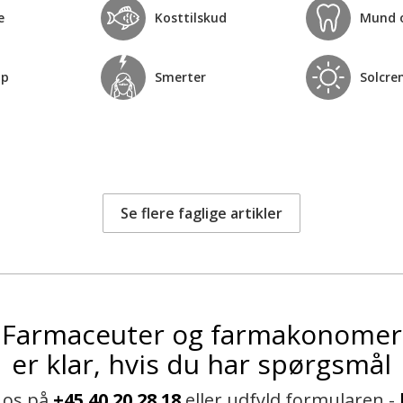
e
Kosttilskud
Mund 
op
Smerter
Solcre
Se flere faglige artikler
Farmaceuter og farmakonomer
er klar, hvis du har spørgsmål
 os på
+45 40 20 28 18
eller udfyld formularen -