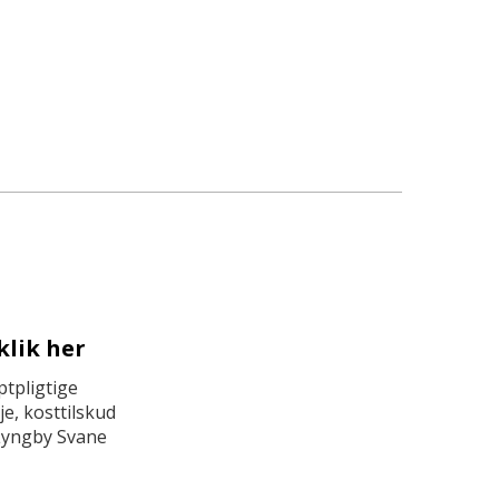
klik her
tpligtige
e, kosttilskud
Lyngby Svane