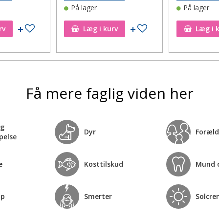
På lager
På lager
Tilføj til ønskeseddel
Tilføj til ønskeseddel
rv
Læg i kurv
Læg i 
Få mere faglig viden her
og
Dyr
Foræld
pelse
e
Kosttilskud
Mund 
op
Smerter
Solcre