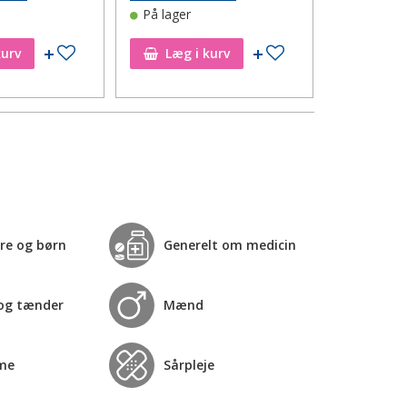
På lager
Tilføj til ønskeseddel
Tilføj til ønskeseddel
kurv
Læg i kurv
Læg i
re og børn
Generelt om medicin
og tænder
Mænd
me
Sårpleje