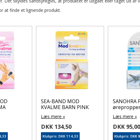
r. Det skyldes sandsynligvis, at produktet er udgået eller taget ud af 
 at finde et lignende produkt.
MOD
SEA-BAND MOD
SANOHRA F
MA
KVALME BARN PINK
ørepropper
Læs mere »
Læs mere »
DKK 134,50
DKK 95,0
4,33
Klubpris: DKK 114,33
Klubpris: DKK 