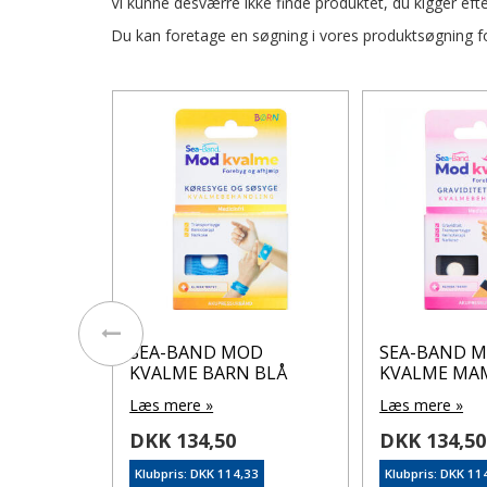
Vi kunne desværre ikke finde produktet, du kigger efte
Du kan foretage en søgning i vores produktsøgning for
 kvalme
SEA-BAND MOD
SEA-BAND 
KVALME BARN BLÅ
KVALME MA
Læs mere »
Læs mere »
DKK 134,50
DKK 134,50
33
Klubpris: DKK 114,33
Klubpris: DKK 11