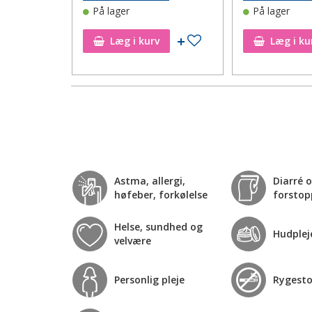
På lager
På lager
Tilføj til ønskeseddel
Tilføj til ønskeseddel
Læg i kurv
Læg i ku
Astma, allergi,
Diarré 
høfeber, forkølelse
forstop
Helse, sundhed og
Hudplej
velvære
Personlig pleje
Rygest