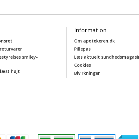
Information
onsret
Om apotekeren.dk
 returvarer
Pillepas
estyrelses smiley-
Læs aktuelt sundhedsmagasi
Cookies
læst højt
Bivirkninger