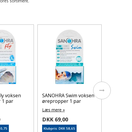
vores sortiment.
Masque M
Peeling M
Læs mere 
DKK 99,
Klubpris: DK
På lager
ly voksen
SANOHRA Swim voksen
 1 par
ørepropper 1 par
Læs mere »
0
DKK 69,00
80,75
Klubpris: DKK 58,65