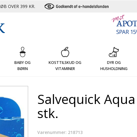
ØB OVER 399 KR.
G
BABY OG
KOSTTILSKUD OG
DYR OG
BØRN
VITAMINER
HUSHOLDNING
Salvequick Aqua
stk.
Varenummer: 218713