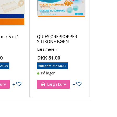
cm x 5 m 1
QUIES ØREPROPPER
Cutiplast 
SILIKONE BØRN
stk.
Læs mere »
Læs mere 
40
DKK 81,00
DKK 117
123,59
Klubpris: DKK 68,85
Klubpris: DK
På lager
På lager
Tilføj til ønskeseddel
Tilføj til ønskeseddel
kurv
Læg i kurv
Læg i