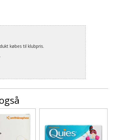
kt købes til klubpris.
.
 også