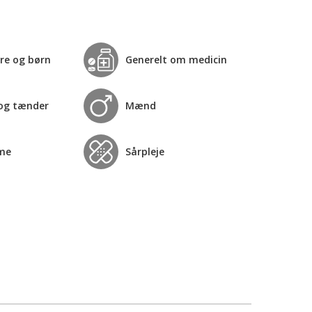
re og børn
Generelt om medicin
og tænder
Mænd
me
Sårpleje