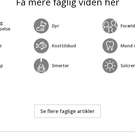
Få mere faglig viden her
og
Dyr
Foræld
pelse
e
Kosttilskud
Mund 
op
Smerter
Solcre
Se flere faglige artikler