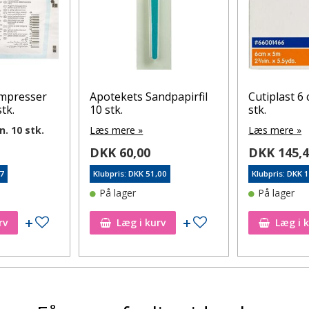
mpresser
Apotekets Sandpapirfil
Cutiplast 6 
tk.
10 stk.
stk.
n. 10 stk.
Læs mere »
Læs mere »
DKK 60,00
DKK 145,
27
Klubpris: DKK 51,00
Klubpris: DKK 
På lager
På lager
Tilføj til ønskeseddel
Tilføj til ønskeseddel
rv
Læg i kurv
Læg i 