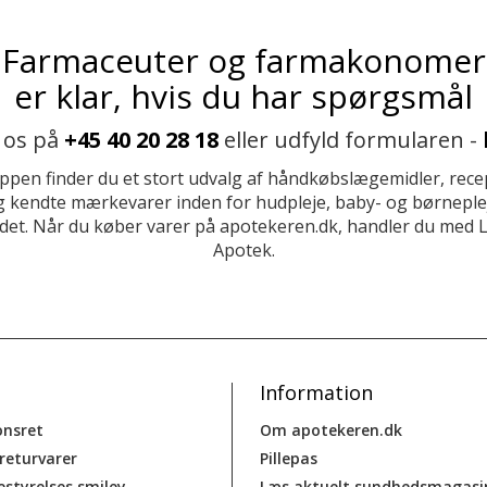
Farmaceuter og farmakonomer
er klar, hvis du har spørgsmål
 os på
+45 40 20 28 18
eller udfyld formularen -
ppen finder du et stort udvalg af håndkøbslægemidler, recep
 kendte mærkevarer inden for hudpleje, baby- og børneplej
et. Når du køber varer på apotekeren.dk, handler du med 
Apotek.
Information
onsret
Om apotekeren.dk
 returvarer
Pillepas
estyrelses smiley-
Læs aktuelt sundhedsmagasi