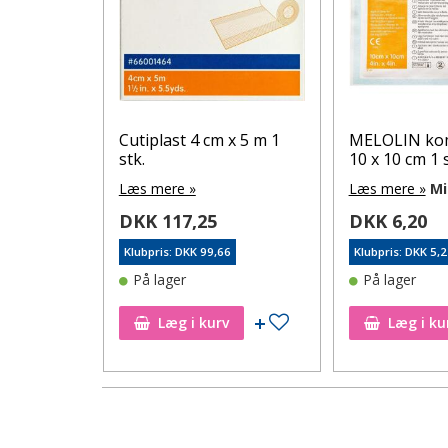
OPPER
Cutiplast 4 cm x 5 m 1
MELOLIN ko
RN
stk.
10 x 10 cm 1 s
Læs mere »
Læs mere »
Mi
DKK 117,25
DKK 6,20
5
Klubpris: DKK 99,66
Klubpris: DKK 5,
På lager
På lager
Tilføj til ønskeseddel
Tilføj til ønskeseddel
Læg i kurv
Læg i ku