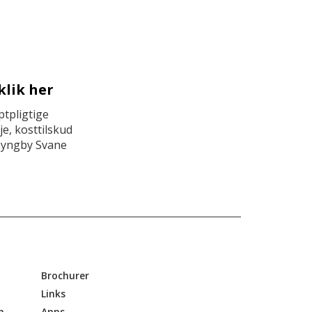
klik her
tpligtige
e, kosttilskud
Lyngby Svane
Brochurer
Links
n
Apps