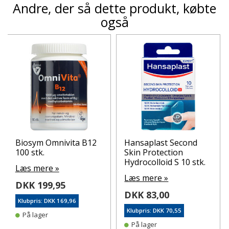
Andre, der så dette produkt, købte
også
Biosym Omnivita B12
Hansaplast Second
100 stk.
Skin Protection
Hydrocolloid S 10 stk.
Læs mere »
Læs mere »
DKK 199,95
DKK 83,00
Klubpris: DKK 169,96
Klubpris: DKK 70,55
På lager
På lager