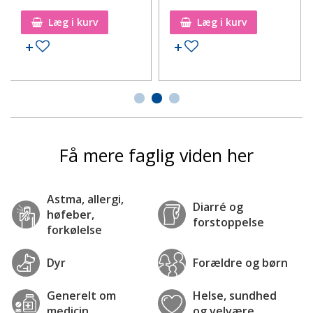
Læg i kurv
Læg i kurv
Tilføj til ønskeseddel
Tilføj til ønskeseddel
Få mere faglig viden her
Astma, allergi,
Diarré og
høfeber,
forstoppelse
forkølelse
Dyr
Forældre og børn
Generelt om
Helse, sundhed
medicin
og velvære