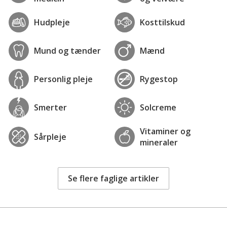
Hudpleje
Kosttilskud
Mund og tænder
Mænd
Personlig pleje
Rygestop
Smerter
Solcreme
Vitaminer og
Sårpleje
mineraler
Se flere faglige artikler