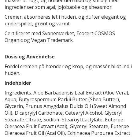
masser af fugt, og holder den blød og smidig med
ingredienser som açai, jojobaolie og sheasmør.
Cremen absorberes let i huden, og dufter elegant og
underspillet, grønt og varmt.
Certificeret med Svanemærket, Ecocert COSMOS
Organic og Vegan Trademark.
Dosis og Anvendelse
Fordel cremen på hænder og krop, og massér blidt ind i
huden.
Indeholder
Ingredients: Aloe Barbadensis Leaf Extract (Aloe Vera),
Aqua, Butyrospermum Parkii Butter (Shea Butter),
Glycerin, Prunus Amygdalus Dulcis Oil (Sweet Almond
Oil), Dicaprylyl Carbonate, Cetearyl Alcohol, Glyceryl
Stearate Citrate, Sodium Stearoyl Lactylate, Euterpe
Oleracea Fruit Extract (Acai), Glyceryl Stearate, Euterpe
Oleracea Fruit Oil (Acai Oil), Echinacea Purpurea Extract