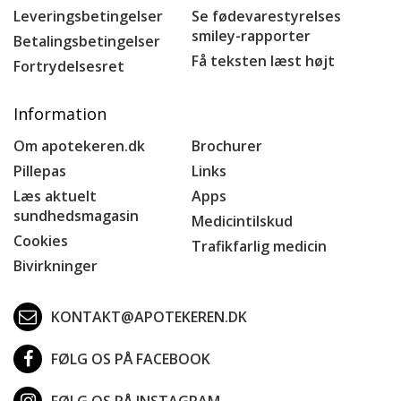
Leveringsbetingelser
Se fødevarestyrelses
smiley-rapporter
Betalingsbetingelser
Få teksten læst højt
Fortrydelsesret
Information
Om apotekeren.dk
Brochurer
Pillepas
Links
Læs aktuelt
Apps
sundhedsmagasin
Medicintilskud
Cookies
Trafikfarlig medicin
Bivirkninger
KONTAKT@APOTEKEREN.DK
FØLG OS PÅ FACEBOOK
FØLG OS PÅ INSTAGRAM