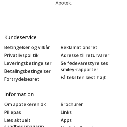
Apotek.
Kundeservice
Betingelser og vilkår
Reklamationsret
Privatlivspolitik
Adresse til returvarer
Leveringsbetingelser
Se fødevarestyrelses
smiley-rapporter
Betalingsbetingelser
Få teksten læst højt
Fortrydelsesret
Information
Om apotekeren.dk
Brochurer
Pillepas
Links
Læs aktuelt
Apps
sundhedsmagasin