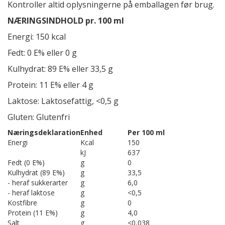
Kontroller altid oplysningerne på emballagen før brug.
NÆRINGSINDHOLD pr. 100 ml
Energi: 150 kcal
Fedt: 0 E% eller 0 g
Kulhydrat: 89 E% eller 33,5 g
Protein: 11 E% eller 4 g
Laktose: Laktosefattig, <0,5 g
Gluten: Glutenfri
Næringsdeklaration
Enhed
Per 100 ml
Energi
Kcal
150
kJ
637
Fedt (0 E%)
g
0
Kulhydrat (89 E%)
g
33,5
- heraf sukkerarter
g
6,0
- heraf laktose
g
<0,5
Kostfibre
g
0
Protein (11 E%)
g
4,0
Salt
g
<0,038