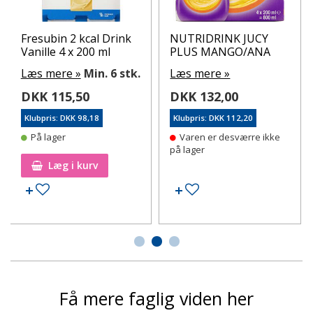
Fresubin 2 kcal Drink
NUTRIDRINK JUCY
Vanille 4 x 200 ml
PLUS MANGO/ANA
Læs mere »
Min. 6 stk.
Læs mere »
DKK 115,50
DKK 132,00
Klubpris: DKK 98,18
Klubpris: DKK 112,20
På lager
Varen er desværre ikke
på lager
Læg i kurv
Tilføj til ønskeseddel
Tilføj til ønskeseddel
Få mere faglig viden her