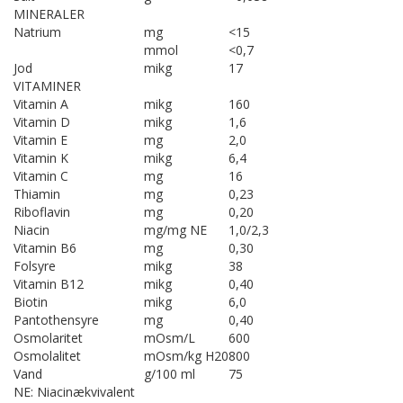
MINERALER
Natrium
mg
<15
mmol
<0,7
Jod
mikg
17
VITAMINER
Vitamin A
mikg
160
Vitamin D
mikg
1,6
Vitamin E
mg
2,0
Vitamin K
mikg
6,4
Vitamin C
mg
16
Thiamin
mg
0,23
Riboflavin
mg
0,20
Niacin
mg/mg NE
1,0/2,3
Vitamin B6
mg
0,30
Folsyre
mikg
38
Vitamin B12
mikg
0,40
Biotin
mikg
6,0
Pantothensyre
mg
0,40
Osmolaritet
mOsm/L
600
Osmolalitet
mOsm/kg H20
800
Vand
g/100 ml
75
NE: Niacinækvivalent