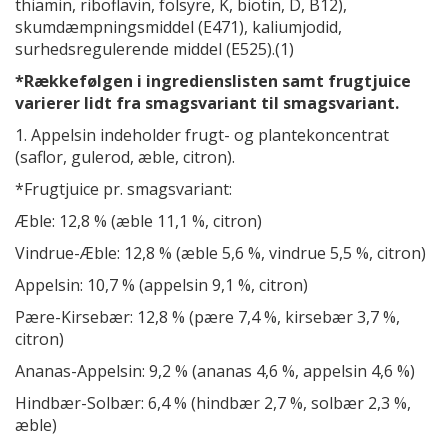
thiamin, riboflavin, folsyre, K, biotin, D, B12),
skumdæmpningsmiddel (E471), kaliumjodid,
surhedsregulerende middel (E525).(1)
*Rækkefølgen i ingredienslisten samt frugtjuice
varierer lidt fra smagsvariant til smagsvariant.
1. Appelsin indeholder frugt- og plantekoncentrat
(saflor, gulerod, æble, citron).
*Frugtjuice pr. smagsvariant:
Æble: 12,8 % (æble 11,1 %, citron)
Vindrue-Æble: 12,8 % (æble 5,6 %, vindrue 5,5 %, citron)
Appelsin: 10,7 % (appelsin 9,1 %, citron)
Pære-Kirsebær: 12,8 % (pære 7,4 %, kirsebær 3,7 %,
citron)
Ananas-Appelsin: 9,2 % (ananas 4,6 %, appelsin 4,6 %)
Hindbær-Solbær: 6,4 % (hindbær 2,7 %, solbær 2,3 %,
æble)