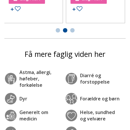
Tilføj til ønskeseddel
Tilføj til ønskeseddel
Få mere faglig viden her
Astma, allergi,
Diarré og
høfeber,
forstoppelse
forkølelse
Dyr
Forældre og børn
Generelt om
Helse, sundhed
medicin
og velvære