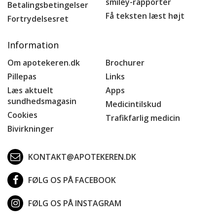
smiley-rapporter
Betalingsbetingelser
Få teksten læst højt
Fortrydelsesret
Information
Om apotekeren.dk
Brochurer
Pillepas
Links
Læs aktuelt
Apps
sundhedsmagasin
Medicintilskud
Cookies
Trafikfarlig medicin
Bivirkninger
KONTAKT@APOTEKEREN.DK
FØLG OS PÅ FACEBOOK
FØLG OS PÅ INSTAGRAM