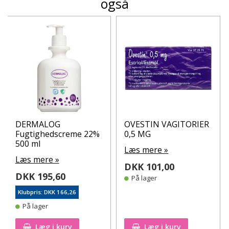
også
DERMALOG
OVESTIN VAGITORIER
Fugtighedscreme 22%
0,5 MG
500 ml
Læs mere »
Læs mere »
DKK 101,00
DKK 195,60
På lager
Klubpris: DKK 166,26
På lager
Læg i kurv
Læg i kurv