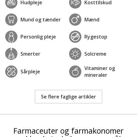
Hudpleje
Kosttilskud
Mund og tænder
Mænd
Personlig pleje
Rygestop
Smerter
Solcreme
Vitaminer og
Sårpleje
mineraler
Se flere faglige artikler
Farmaceuter og farmakonomer