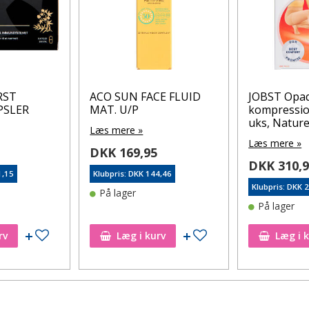
RST
ACO SUN FACE FLUID
JOBST Opa
PSLER
MAT. U/P
kompressi
uks, Naturel,
Læs mere »
Læs mere »
DKK 169,95
DKK 310,
1,15
Klubpris: DKK 144,46
Klubpris: DKK 
På lager
På lager
Tilføj til ønskeseddel
Tilføj til ønskeseddel
rv
Læg i kurv
Læg i 