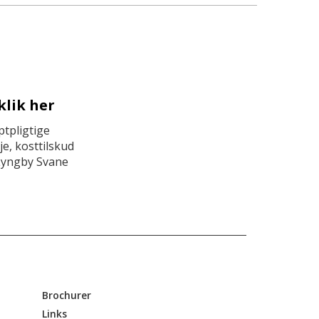
klik her
tpligtige
e, kosttilskud
Lyngby Svane
Brochurer
Links