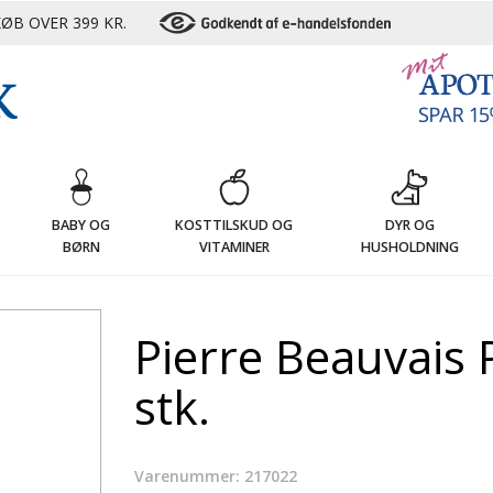
ØB OVER 399 KR.
G
BABY OG
KOSTTILSKUD OG
DYR OG
BØRN
VITAMINER
HUSHOLDNING
Pierre Beauvais 
stk.
Varenummer: 217022