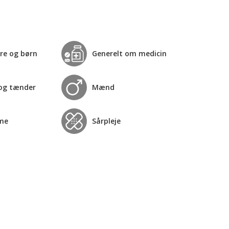
re og børn
Generelt om medicin
og tænder
Mænd
me
Sårpleje