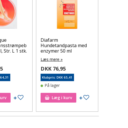
que
Diafarm
Aptus Bu
onsstrømpeb
Hundetandpasta med
tyggelapp
 Str. L 1 stk.
enzymer 50 ml
Læs mere 
Læs mere »
DKK 107
95
DKK 76,95
Klubpris: DK
264,31
Klubpris: DKK 65,41
På lager
På lager
Tilføj til ønskeseddel
Tilføj til ønskeseddel
kurv
Læg i kurv
Læg i