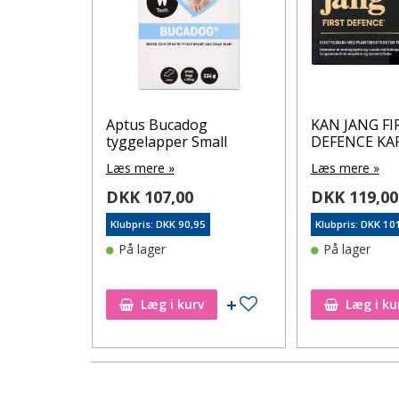
Aptus Bucadog
KAN JANG FI
ta med
tyggelapper Small
DEFENCE KA
Læs mere »
Læs mere »
DKK 107,00
DKK 119,00
Klubpris: DKK 90,95
Klubpris: DKK 10
1
På lager
På lager
Tilføj til ønskeseddel
Tilføj til ønskeseddel
Læg i kurv
Læg i ku