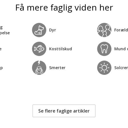
Få mere faglig viden her
og
Dyr
Foræld
pelse
e
Kosttilskud
Mund 
op
Smerter
Solcre
Se flere faglige artikler