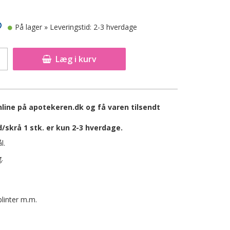
På lager
» Leveringstid: 2-3 hverdage
Læg i kurv
online på apotekeren.dk og få varen tilsendt
/skrå 1 stk. er kun 2-3 hverdage.
l.
.
plinter m.m.