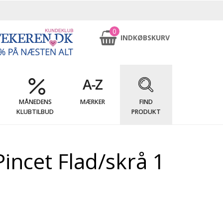
0
INDKØBSKURV
MÅNEDENS
MÆRKER
FIND
KLUBTILBUD
PRODUKT
Pincet Flad/skrå 1