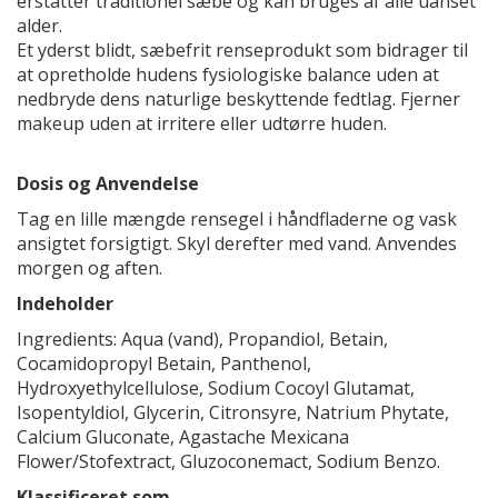
erstatter traditionel sæbe og kan bruges af alle uanset
alder.
Et yderst blidt, sæbefrit renseprodukt som bidrager til
at opretholde hudens fysiologiske balance uden at
nedbryde dens naturlige beskyttende fedtlag. Fjerner
makeup uden at irritere eller udtørre huden.
Dosis og Anvendelse
Tag en lille mængde rensegel i håndfladerne og vask
ansigtet forsigtigt. Skyl derefter med vand. Anvendes
morgen og aften.
Indeholder
Ingredients: Aqua (vand), Propandiol, Betain,
Cocamidopropyl Betain, Panthenol,
Hydroxyethylcellulose, Sodium Cocoyl Glutamat,
Isopentyldiol, Glycerin, Citronsyre, Natrium Phytate,
Calcium Gluconate, Agastache Mexicana
Flower/Stofextract, Gluzoconemact, Sodium Benzo.
Klassificeret som