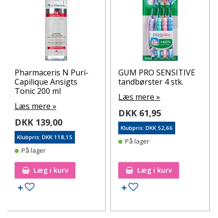
Pharmaceris N Puri-
GUM PRO SENSITIVE
Capilique Ansigts
tandbørster 4 stk.
Tonic 200 ml
Læs mere »
Læs mere »
DKK 61,95
DKK 139,00
Klubpris: DKK 52,66
Klubpris: DKK 118,15
På lager
På lager
Læg i kurv
Læg i kurv
Tilføj til ønskeseddel
Tilføj til ønskeseddel