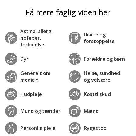
Få mere faglig viden her
Astma, allergi,
Diarré og
høfeber,
forstoppelse
forkølelse
Dyr
Forældre og børn
Generelt om
Helse, sundhed
medicin
og velvære
Hudpleje
Kosttilskud
Mund og tænder
Mænd
Personlig pleje
Rygestop