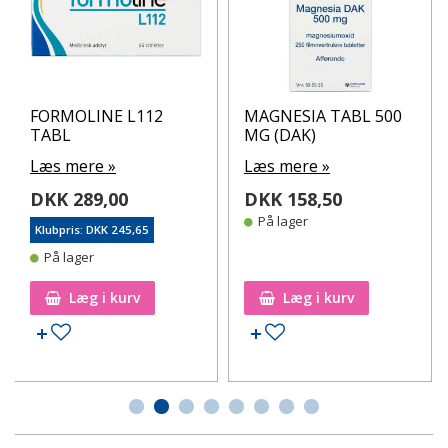
FORMOLINE L112
MAGNESIA TABL 500
TABL
MG (DAK)
Læs mere »
Læs mere »
DKK 289,00
DKK 158,50
På lager
Klubpris: DKK 245,65
På lager
Læg i kurv
Læg i kurv
Tilføj til ønskeseddel
Tilføj til ønskeseddel