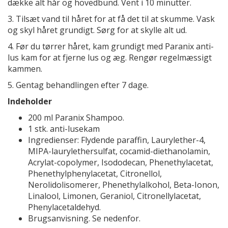
dække alt hår og hovedbund. Vent i 10 minutter.
3. Tilsæt vand til håret for at få det til at skumme. Vask
og skyl håret grundigt. Sørg for at skylle alt ud.
4. Før du tørrer håret, kam grundigt med Paranix anti-
lus kam for at fjerne lus og æg. Rengør regelmæssigt
kammen.
5. Gentag behandlingen efter 7 dage.
Indeholder
200 ml Paranix Shampoo.
1 stk. anti-lusekam
Ingredienser: Flydende paraffin, Laurylether-4,
MIPA-laurylethersulfat, cocamid-diethanolamin,
Acrylat-copolymer, Isododecan, Phenethylacetat,
Phenethylphenylacetat, Citronellol,
Nerolidolisomerer, Phenethylalkohol, Beta-Ionon,
Linalool, Limonen, Geraniol, Citronellylacetat,
Phenylacetaldehyd.
Brugsanvisning. Se nedenfor.