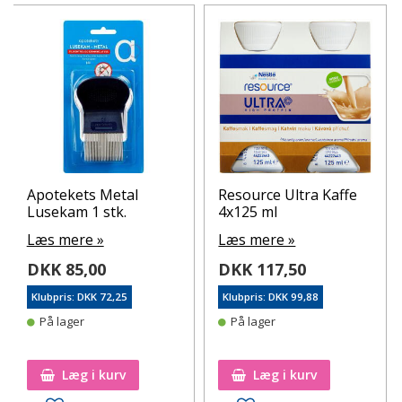
Apotekets Metal
Resource Ultra Kaffe
Lusekam 1 stk.
4x125 ml
Læs mere »
Læs mere »
DKK 85,00
DKK 117,50
Klubpris: DKK 72,25
Klubpris: DKK 99,88
På lager
På lager
Læg i kurv
Læg i kurv