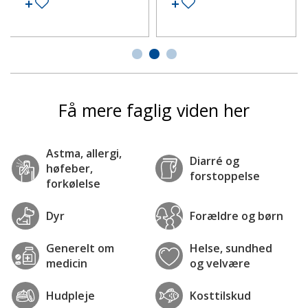
Tilføj til ønskeseddel
Tilføj til ønskeseddel
Få mere faglig viden her
Astma, allergi,
Diarré og
høfeber,
forstoppelse
forkølelse
Dyr
Forældre og børn
Generelt om
Helse, sundhed
medicin
og velvære
Hudpleje
Kosttilskud