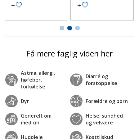
Tilføj til ønskeseddel
Tilføj til ønskeseddel
Få mere faglig viden her
Astma, allergi,
Diarré og
høfeber,
forstoppelse
forkølelse
Dyr
Forældre og børn
Generelt om
Helse, sundhed
medicin
og velvære
Hudpleje
Kosttilskud