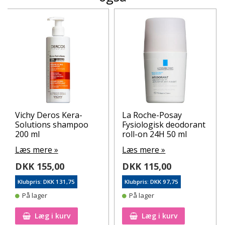
Vichy Deros Kera-
La Roche-Posay
Solutions shampoo
Fysiologisk deodorant
200 ml
roll-on 24H 50 ml
Læs mere »
Læs mere »
DKK 155,00
DKK 115,00
Klubpris: DKK 131,75
Klubpris: DKK 97,75
På lager
På lager
Læg i kurv
Læg i kurv