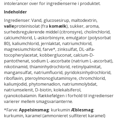
intolerancer over for ingredienserne i produktet.
Indeholder
Ingredienser: Vand, glucosesirup, maltodextrin,
valle
proteinisolat (fra
komælk
), sukker, aroma,
surhedsregulerende middel (citronsyre), cholinchlorid,
calciumchlorid, L-askorbinsyre, emulgator (polysorbat
80), kaliumchlorid, jernlaktat, natriumchlorid,
magnesiumchlorid, farve*, zinksulfat, DL-alfa-
tocopherylacetat, kobbergluconat, calcium-D-
pantothenat, sodium L-ascorbate (natrium L-ascorbat),
nikotinamid, thiaminhydrochlorid, retinylpalmitat,
mangansulfat, natriumfluorid, pyridoksinhydrochlorid,
riboflavin, pteroylmonoglutaminsyre, chromchlorid,
kaliumjodid, phytomenadion, natriummolybdat,
natriumselenit, D-biotin, kolekalsiferol,
cyanokobalamin. Rækkefølgen i forhold til ingredienser
varierer mellem smagsvarianterne.
*Farve:
Appelsinsmag
: kurkumin
Æblesmag
:
kurkumin, karamel (ammonieret sulfiteret karamel)