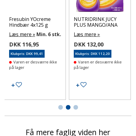
Fresubin YOcreme
NUTRIDRINK JUCY
Hindbær 4x125 g
PLUS MANGO/ANA
Læs mere »
Min. 6 stk.
Læs mere »
DKK 116,95
DKK 132,00
Klubpris: DKK 99,41
Klubpris: DKK 112,20
Varen er desværre ikke
Varen er desværre ikke
på lager
på lager
Tilføj til ønskeseddel
Tilføj til ønskeseddel
Få mere faglig viden her