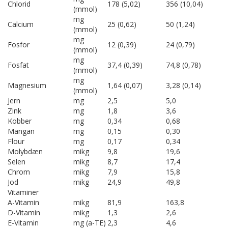
Chlorid
178 (5,02)
356 (10,04)
(mmol)
mg
Calcium
25 (0,62)
50 (1,24)
(mmol)
mg
Fosfor
12 (0,39)
24 (0,79)
(mmol)
mg
Fosfat
37,4 (0,39)
74,8 (0,78)
(mmol)
mg
Magnesium
1,64 (0,07)
3,28 (0,14)
(mmol)
Jern
mg
2,5
5,0
Zink
mg
1,8
3,6
Kobber
mg
0,34
0,68
Mangan
mg
0,15
0,30
Flour
mg
0,17
0,34
Molybdæn
mikg
9,8
19,6
Selen
mikg
8,7
17,4
Chrom
mikg
7,9
15,8
Jod
mikg
24,9
49,8
Vitaminer
A-Vitamin
mikg
81,9
163,8
D-Vitamin
mikg
1,3
2,6
E-Vitamin
mg (a-TE)
2,3
4,6