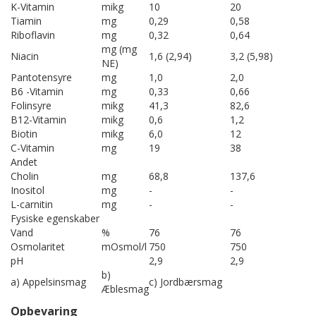
K-Vitamin
mikg
10
20
Tiamin
mg
0,29
0,58
Riboflavin
mg
0,32
0,64
mg (mg
Niacin
1,6 (2,94)
3,2 (5,98)
NE)
Pantotensyre
mg
1,0
2,0
B6 -Vitamin
mg
0,33
0,66
Folinsyre
mikg
41,3
82,6
B12-Vitamin
mikg
0,6
1,2
Biotin
mikg
6,0
12
C-Vitamin
mg
19
38
Andet
Cholin
mg
68,8
137,6
Inositol
mg
-
-
L-carnitin
mg
-
-
Fysiske egenskaber
Vand
%
76
76
Osmolaritet
mOsmol/l
750
750
pH
2,9
2,9
b)
a) Appelsinsmag
c) Jordbærsmag
Æblesmag
Opbevaring