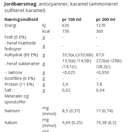
Jordbærsmag
: antocyaniner, karamel (ammonieret
sulfiteret karamel).
Næringsindhold
pr 100 ml
pr 200 ml
Energi
kJ
635
1270
kcal
150
300
Fedt (0 E%)
g
-
-
- heraf mættede
g
-
-
fedtsyrer
Kulhydrat (89 E%)
g
33,5(a,c)/33,6(b)
67,0
13,5(a) /14,5(b)
27,0(a) /29(b)
- heraf sukkerarter
g
/14,1(c)
/28,2(c)
-- laktose
g
<0,025
<0,050
Kostfibre (0 E%)
g
-
-
Protein (11 E%)
g
3,9
7,8
Salt
g
0,02
0,04
Mineraler og
sporstoffer
mg
Natrium
8,5 (0,37)
17 (0,74)
(mmol)
mg
Kalium
9,69 (0,25)
19,38 (0,5)
(mmol)
mg