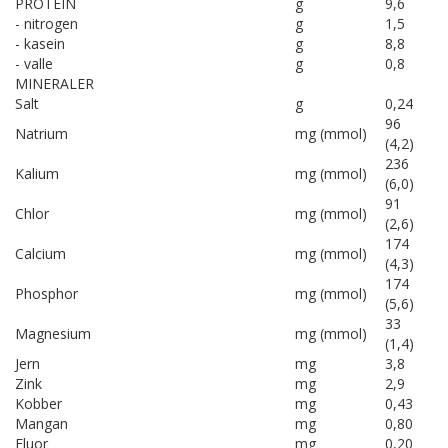
PROTEIN
g
9,6
- nitrogen
g
1,5
- kasein
g
8,8
- valle
g
0,8
MINERALER
Salt
g
0,24
96
Natrium
mg (mmol)
(4,2)
236
Kalium
mg (mmol)
(6,0)
91
Chlor
mg (mmol)
(2,6)
174
Calcium
mg (mmol)
(4,3)
174
Phosphor
mg (mmol)
(5,6)
33
Magnesium
mg (mmol)
(1,4)
Jern
mg
3,8
Zink
mg
2,9
Kobber
mg
0,43
Mangan
mg
0,80
Fluor
mg
0,20