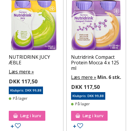
NUTRIDRINK JUCY
Nutridrink Compact
ÆBLE
Protein Mocca 4 x 125
ml
Læs mere »
Læs mere »
Min. 6 stk.
DKK 117,50
DKK 117,50
Klubpris: DKK 99,88
Klubpris: DKK 99,88
På lager
På lager
Læg i kurv
Læg i kurv
Tilføj til ønskeseddel
Tilføj til ønskeseddel