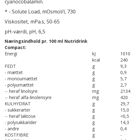
cyanocobalamin.
* - Solute Load, mOsmol/l, 730
Viskositet, mPa.s, 50-65
pH-værdi, pH, 6,5
Næringsindhold pr. 100 ml Nutridrink
Compact:
Energi
kJ
1010
kcal
240
FEDT
g
9,3
- mættet
g
0,9
- monoumættet
g
5,7
- polyumættet
g
2,7
-- heraf linolsyre
mg
2134
-- heraf alfa-linolensyre
mg
420
KULHYDRAT
g
29,7
- sukkerarter
g
15,0
-- heraf laktose
g
<0,5
- polysakkarider
g
14,3
- andre
g
0,4
KOSTFIBRE
g
-