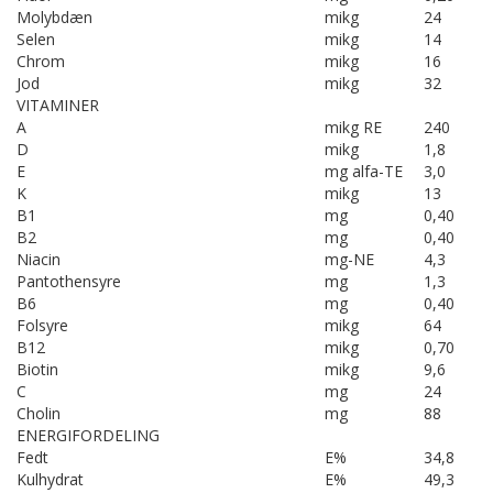
Molybdæn
mikg
24
Selen
mikg
14
Chrom
mikg
16
Jod
mikg
32
VITAMINER
A
mikg RE
240
D
mikg
1,8
E
mg alfa-TE
3,0
K
mikg
13
B1
mg
0,40
B2
mg
0,40
Niacin
mg-NE
4,3
Pantothensyre
mg
1,3
B6
mg
0,40
Folsyre
mikg
64
B12
mikg
0,70
Biotin
mikg
9,6
C
mg
24
Cholin
mg
88
ENERGIFORDELING
Fedt
E%
34,8
Kulhydrat
E%
49,3