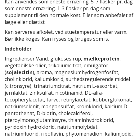
Kan anvendes som eneste ernæring. 5-7 flasker pr. dag
som eneste ernæring. 1-3 flasker pr. dag som
supplement til den normale kost. Eller som anbefalet af
læge eller diætist.
Kan serveres afkølet, ved stuetemperatur eller varm.
Bør ikke koges. Kan fryses og bruges som is.
Indeholder
Ingredienser Vand, glukosesirup,
mælkeprotein
,
vegetabilske olier, trikaliumcitrat, emulgator
(
sojalecitin
), aroma, magnesiumhydrogenfosfat,
cholinklorid, kaliumklorid, surhedsregulerende middel
(citronsyre), trinatriumcitrat, natrium L-ascorbat,
jernlaktat, zinksulfat, nicotinamid, DL-alfa-
tocopherylacetat, farve, retinylacetat, kobberglukonat,
natriumselenit, mangansulfat, kromklorid, kalcium D-
pantothenat, D-biotin, cholecalciferol,
pteroylmonoglutaminsyre, thiaminhydroklorid,
pyridoxin hydroklorid, natriummolybdat,
natriumfluorid, riboflavin, phytomenadion, kaliumjodid,