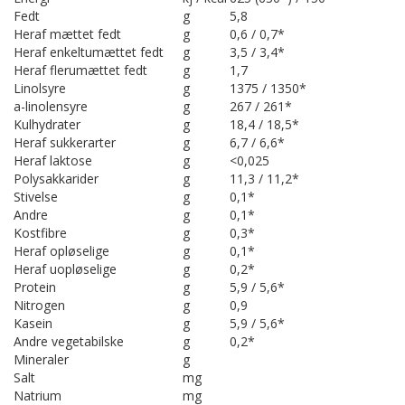
Fedt
g
5,8
Heraf mættet fedt
g
0,6 / 0,7*
Heraf enkeltumættet fedt
g
3,5 / 3,4*
Heraf flerumættet fedt
g
1,7
Linolsyre
g
1375 / 1350*
a-linolensyre
g
267 / 261*
Kulhydrater
g
18,4 / 18,5*
Heraf sukkerarter
g
6,7 / 6,6*
Heraf laktose
g
<0,025
Polysakkarider
g
11,3 / 11,2*
Stivelse
g
0,1*
Andre
g
0,1*
Kostfibre
g
0,3*
Heraf opløselige
g
0,1*
Heraf uopløselige
g
0,2*
Protein
g
5,9 / 5,6*
Nitrogen
g
0,9
Kasein
g
5,9 / 5,6*
Andre vegetabilske
g
0,2*
Mineraler
g
Salt
mg
Natrium
mg