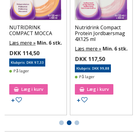
NUTRIDRINK
Nutridrink Compact
COMPACT MOCCA
Protein Jordbærsmag
4X125 ml
Læs mere »
Min. 6 stk.
Læs mere »
Min. 6 stk.
DKK 114,50
DKK 117,50
Klubpris: DKK 97,33
Klubpris: DKK 99,88
På lager
På lager
Læg i kurv
Læg i kurv
Tilføj til ønskeseddel
Tilføj til ønskeseddel