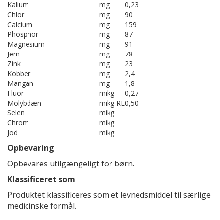
Kalium
mg
0,23
Chlor
mg
90
Calcium
mg
159
Phosphor
mg
87
Magnesium
mg
91
Jern
mg
78
Zink
mg
23
Kobber
mg
2,4
Mangan
mg
1,8
Fluor
mikg
0,27
Molybdæn
mikg RE
0,50
Selen
mikg
Chrom
mikg
Jod
mikg
Opbevaring
Opbevares utilgængeligt for børn.
Klassificeret som
Produktet klassificeres som et levnedsmiddel til særlige
medicinske formål.