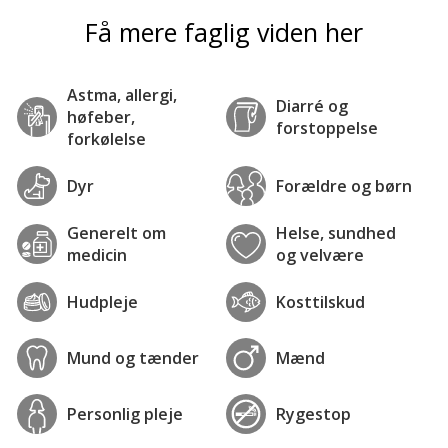
Få mere faglig viden her
Astma, allergi,
Diarré og
høfeber,
forstoppelse
forkølelse
Dyr
Forældre og børn
Generelt om
Helse, sundhed
medicin
og velvære
Hudpleje
Kosttilskud
Mund og tænder
Mænd
Personlig pleje
Rygestop