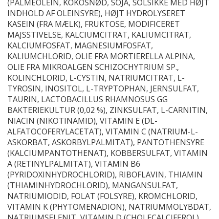
(PALMEOLEIN, KOKOSNØD, SOJA, SOLSIKKE MED HØJT
INDHOLD AF OLEINSYRE), HØJT HYDROLYSERET
KASEIN (FRA MÆLK), FRUKTOSE, MODIFICERET
MAJSSTIVELSE, KALCIUMCITRAT, KALIUMCITRAT,
KALCIUMFOSFAT, MAGNESIUMFOSFAT,
KALIUMCHLORID, OLIE FRA MORTIERELLA ALPINA,
OLIE FRA MIKROALGEN SCHIZOCHYTRIUM SP.,
KOLINCHLORID, L-CYSTIN, NATRIUMCITRAT, L-
TYROSIN, INOSITOL, L-TRYPTOPHAN, JERNSULFAT,
TAURIN, LACTOBACILLUS RHAMNOSUS GG
BAKTERIEKULTUR (0,02 %), ZINKSULFAT, L-CARNITIN,
NIACIN (NIKOTINAMID), VITAMIN E (DL-
ALFATOCOFERYLACETAT), VITAMIN C (NATRIUM-L-
ASKORBAT, ASKORBYLPALMITAT), PANTOTHENSYRE
(KALCIUMPANTOTHENAT), KOBBERSULFAT, VITAMIN
A (RETINYLPALMITAT), VITAMIN B6
(PYRIDOXINHYDROCHLORID), RIBOFLAVIN, THIAMIN
(THIAMINHYDROCHLORID), MANGANSULFAT,
NATRIUMIODID, FOLAT (FOLSYRE), KROMCHLORID,
VITAMIN K (PHYTOMENADION), NATRIUMMOLYBDAT,
NATRIUMSELENIT, VITAMIN D (CHOLECALCIFEROL),