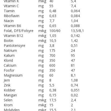
Vitamin K
mikg
40
5,4
Vitamin C
mg
55
7,4
Tiamin
mg
0,48
0,064
Riboflavin
mg
0,63
0,084
Niacin
mg
7,7
1,04
Vitamin B6
mg
0,65
0,088
Folat, DFE/Folsyre
mikg
100/60
13,5/8,1
Vitamin B12
mikg
1,05
0,142
Biotin
mikg
10,5
1,42
Pantotensyre
mg
3,8
0,51
Natrium
mg
175
24
Kalium
mg
700
95
Klorid
mg
350
47
Calcium
mg
600
81
Fosfor
mg
350
47
Magnesium
mg
60
8,1
Jern
mg
8
1,08
Zink
mg
5,5
0,74
Kobber
mg
0,38
0,051
Mangan
mg
0,15
0,02
Selen
mikg
17,5
2,4
Krom
mikg
15
2
Molybden
mikg
15,5
2,1