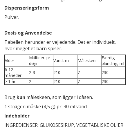
Dispenseringsform
Pulver.
Dosis og Anvendelse
Tabellen herunder er vejledende. Det er individuelt,
hvor meget et barn spiser.
Måltider. pr
Færdig-
Alder
Vand, ml
Måleskeer
døgn
blanding, ml
6-12
2-3
210
7
230
måneder
> 1 år
2
210
7
230
Brug
kun
måleskeen, som ligger i dåsen.
1 strøgen måske (4,5 g) pr. 30 ml vand.
Indeholder
INGREDIENSER: GLUKOSESIRUP, VEGETABLISKE OLIER