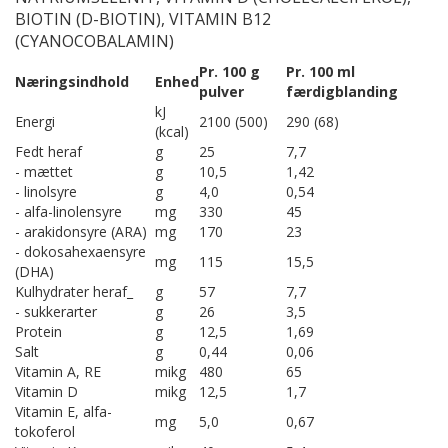
BIOTIN (D-BIOTIN), VITAMIN B12
(CYANOCOBALAMIN)
Pr. 100 g
Pr. 100 ml
Næringsindhold
Enhed
pulver
færdigblanding
kJ
Energi
2100 (500)
290 (68)
(kcal)
Fedt heraf
g
25
7,7
- mættet
g
10,5
1,42
- linolsyre
g
4,0
0,54
- alfa-linolensyre
mg
330
45
- arakidonsyre (ARA)
mg
170
23
- dokosahexaensyre
mg
115
15,5
(DHA)
Kulhydrater heraf_
g
57
7,7
- sukkerarter
g
26
3,5
Protein
g
12,5
1,69
Salt
g
0,44
0,06
Vitamin A, RE
mikg
480
65
Vitamin D
mikg
12,5
1,7
Vitamin E, alfa-
mg
5,0
0,67
tokoferol