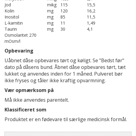
Jod
mikg
115
15,5
Kolin
mg
120
16,2
Inositol
mg
85
11,5
L-karnitin
mg
11
1,49
Taurin
mg
30
4,1
Osmolaritet 270
mOsm/l
Opbevaring
Uåbnet dåse opbevares tørt og køligt. Se "Bedst før"
dato på dåsens bund. Åbnet dåse opbevares tørt, tæt
lukket og anvendes inden for 1 måned. Pulveret bør
ikke fryses og tåler ikke kraftig opvarmning.
Vær opmærksom på
Må ikke anvendes parentelt.
Klassificeret som
Produktet er en fødevare til særlige medicinsk formål.