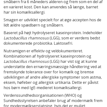
småbørn fra 6 måneders alderen og frem som en del af
en varieret kost. Den kan anvendes så længe, barnet
har sin komælksallergi.
Smagen er udviklet specielt for at øge accepten hos de
lidt ældre spædbørn og småbørn.
Baseret på højt hydrolyseret kaseinprotein. Indeholder
Lactobacillus rhamnosus
(LGG), som er verdens bedst
dokumenterede probiotika. Laktosefri.
Nutramigen er effektiv og veldokumenteret.
Kombinationen af hydrolyseret kaseinprotein og
Lactobacillus rhamnosus
(LGG) har vist sig at kunne
understøtte den ernæringsmæssige håndtering ved at
fremskynde tolerance over for komælk og bremse
udviklingen af andre allergiske symptomer som astma,
eksem, høfeber og allergisk urtikaria. Dette er påvist
hos børn med IgE-medieret komælksallergi.
Verdenssundhedsorganisationen (WHO) og
Sundhedsstyrelsen anbefaler brug af modermælk frem
for modermælkserstatning, hvis det er muligt.