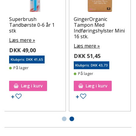
Superbrush
GingerOrganic
Tandbørste 0-6 år 1
Tampon Med
stk
Indføringshylster Mini
16 stk.
Læs mere »
Læs mere »
DKK 49,00
DKK 51,45
Klubpris: DKK 41,65
Klubpris: DKK 43,73
På lager
På lager
Læg i kurv
Læg i kurv
Tilføj til ønskeseddel
Tilføj til ønskeseddel