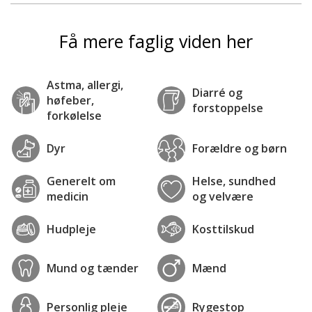
Få mere faglig viden her
Astma, allergi,
Diarré og
høfeber,
forstoppelse
forkølelse
Dyr
Forældre og børn
Generelt om
Helse, sundhed
medicin
og velvære
Hudpleje
Kosttilskud
Mund og tænder
Mænd
Personlig pleje
Rygestop