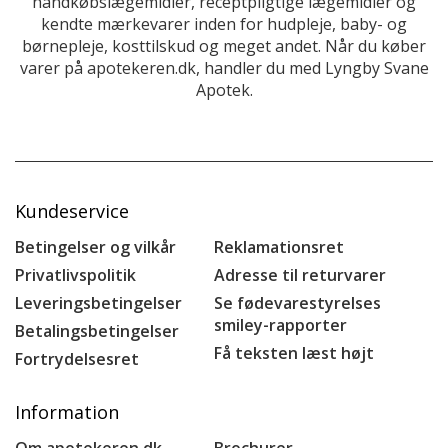
håndkøbslægemidler, receptpligtige lægemidler og
kendte mærkevarer inden for hudpleje, baby- og
børnepleje, kosttilskud og meget andet. Når du køber
varer på apotekeren.dk, handler du med Lyngby Svane
Apotek.
Kundeservice
Betingelser og vilkår
Reklamationsret
Privatlivspolitik
Adresse til returvarer
Leveringsbetingelser
Se fødevarestyrelses
smiley-rapporter
Betalingsbetingelser
Få teksten læst højt
Fortrydelsesret
Information
Om apotekeren.dk
Brochurer