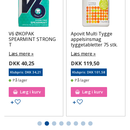
V6 ØKOPAK
Apovit Multi Tygge
SPEARMINT STRONG
appelsinsmag
T
tyggetabletter 75 stk.
Læs mere »
Læs mere »
DKK 40,25
DKK 119,50
Klubpris: DKK 34,21
Klubpris: DKK 101,58
På lager
På lager
Læg i kurv
Læg i kurv
Tilføj til ønskeseddel
Tilføj til ønskeseddel