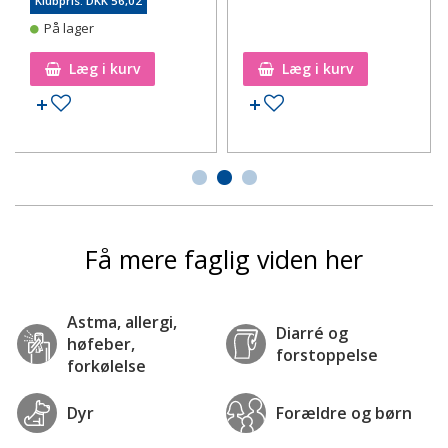
Klubpris: DKK 56,02
På lager
Læg i kurv
Læg i kurv
Tilføj til ønskeseddel
Tilføj til ønskeseddel
Få mere faglig viden her
Astma, allergi,
Diarré og
høfeber,
forstoppelse
forkølelse
Dyr
Forældre og børn