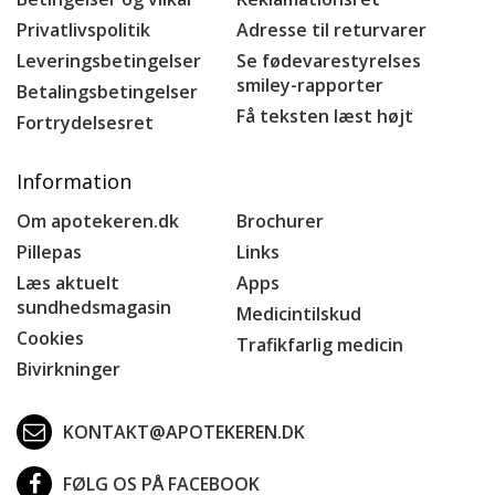
Privatlivspolitik
Adresse til returvarer
Leveringsbetingelser
Se fødevarestyrelses
smiley-rapporter
Betalingsbetingelser
Få teksten læst højt
Fortrydelsesret
Information
Om apotekeren.dk
Brochurer
Pillepas
Links
Læs aktuelt
Apps
sundhedsmagasin
Medicintilskud
Cookies
Trafikfarlig medicin
Bivirkninger
KONTAKT@APOTEKEREN.DK
FØLG OS PÅ FACEBOOK