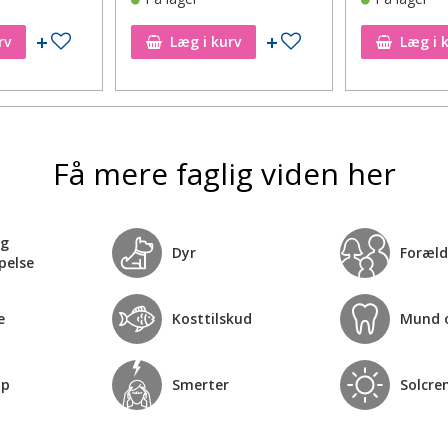
Tilføj til ønskeseddel
Tilføj til ønskeseddel
rv
Læg i kurv
Læg i 
Få mere faglig viden her
og
Dyr
Foræld
pelse
e
Kosttilskud
Mund 
op
Smerter
Solcre