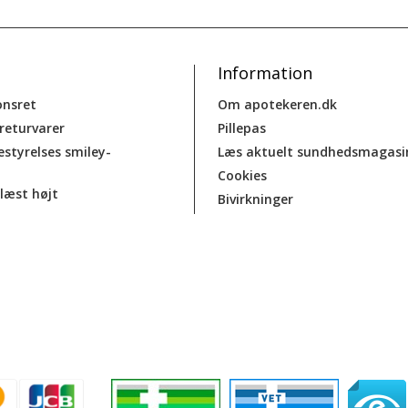
Information
onsret
Om apotekeren.dk
 returvarer
Pillepas
estyrelses smiley-
Læs aktuelt sundhedsmagasi
Cookies
læst højt
Bivirkninger