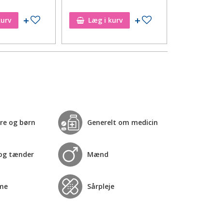
Tilføj til ønskeseddel
Tilføj til ønskeseddel
kurv
Læg i kurv
Læg i
re og børn
Generelt om medicin
og tænder
Mænd
me
Sårpleje