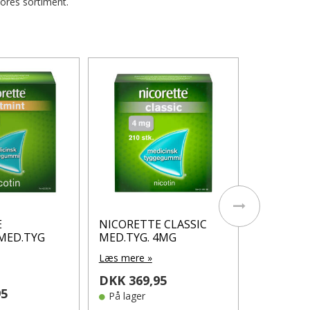
vores sortiment.
NICORET
1MG/DOS
Læs mere 
DKK 384
På lager
E
NICORETTE CLASSIC
MED.TYG
MED.TYG. 4MG
Læs mere »
DKK 369,95
95
På lager