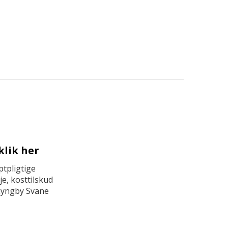
klik her
tpligtige
e, kosttilskud
Lyngby Svane