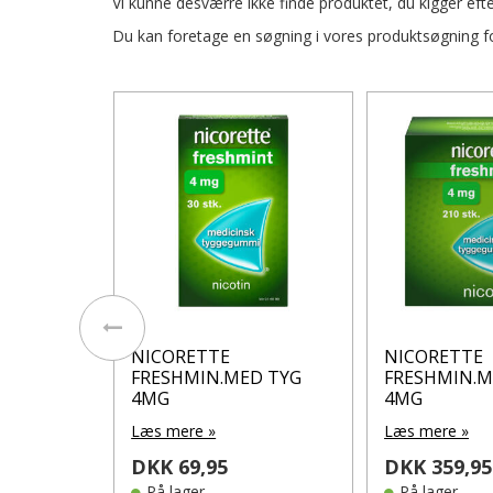
Vi kunne desværre ikke finde produktet, du kigger efte
Du kan foretage en søgning i vores produktsøgning for
NICORETTE
NICORETTE
SUGETB
FRESHMIN.MED TYG
FRESHMIN.M
4MG
4MG
Læs mere »
Læs mere »
DKK 69,95
DKK 359,95
På lager
På lager