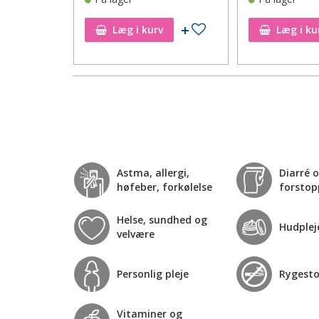
Tilføj til ønskeseddel
Tilføj til ønskeseddel
Læg i kurv
Læg i ku
Astma, allergi,
Diarré 
høfeber, forkølelse
forstop
Helse, sundhed og
Hudplej
velvære
Personlig pleje
Rygest
Vitaminer og