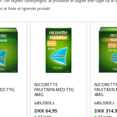
r. Det skyldes sandsynligvis, at produktet er udgået eller taget ud af 
 at finde et lignende produkt.
NICORETTE
NICORETT
ED.TYG
FRUITMIN.MED.TYG
FRUITMIN.
4MG
4MG
Læs mere »
Læs mere »
DKK 64,95
DKK 314,
På lager
På lager