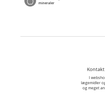
mineraler
Kontakt
I websho
lægemidler og
og meget and