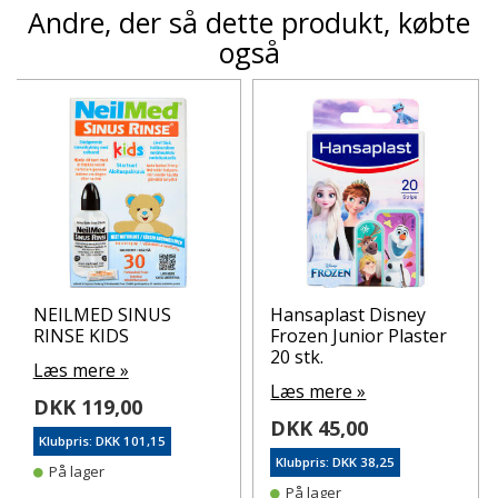
Andre, der så dette produkt, købte
også
NEILMED SINUS
Hansaplast Disney
RINSE KIDS
Frozen Junior Plaster
20 stk.
Læs mere »
Læs mere »
DKK 119,00
DKK 45,00
Klubpris: DKK 101,15
Klubpris: DKK 38,25
På lager
På lager