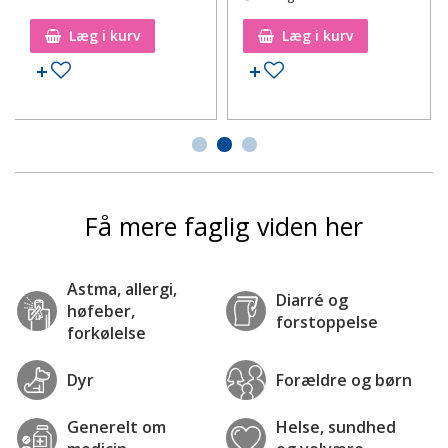
Læg i kurv
Læg i kurv
Tilføj til ønskeseddel
Tilføj til ønskeseddel
Få mere faglig viden her
Astma, allergi,
Diarré og
høfeber,
forstoppelse
forkølelse
Dyr
Forældre og børn
Generelt om
Helse, sundhed