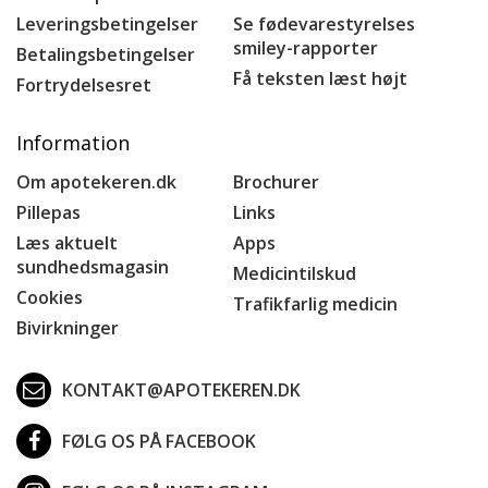
Leveringsbetingelser
Se fødevarestyrelses
smiley-rapporter
Betalingsbetingelser
Få teksten læst højt
Fortrydelsesret
Information
Om apotekeren.dk
Brochurer
Pillepas
Links
Læs aktuelt
Apps
sundhedsmagasin
Medicintilskud
Cookies
Trafikfarlig medicin
Bivirkninger
KONTAKT@APOTEKEREN.DK
FØLG OS PÅ FACEBOOK