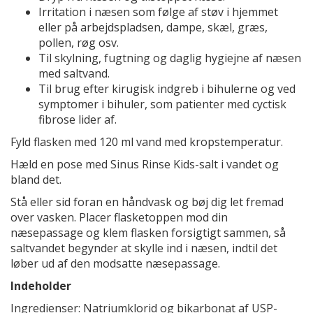
Irritation i næsen som følge af støv i hjemmet
eller på arbejdspladsen, dampe, skæl, græs,
pollen, røg osv.
Til skylning, fugtning og daglig hygiejne af næsen
med saltvand.
Til brug efter kirugisk indgreb i bihulerne og ved
symptomer i bihuler, som patienter med cyctisk
fibrose lider af.
Fyld flasken med 120 ml vand med kropstemperatur.
Hæld en pose med Sinus Rinse Kids-salt i vandet og
bland det.
Stå eller sid foran en håndvask og bøj dig let fremad
over vasken. Placer flasketoppen mod din
næsepassage og klem flasken forsigtigt sammen, så
saltvandet begynder at skylle ind i næsen, indtil det
løber ud af den modsatte næsepassage.
Indeholder
Ingredienser: Natriumklorid og bikarbonat af USP-