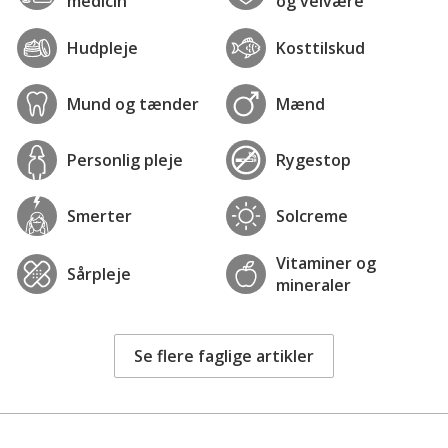
medicin
og velvære
Hudpleje
Kosttilskud
Mund og tænder
Mænd
Personlig pleje
Rygestop
Smerter
Solcreme
Vitaminer og
Sårpleje
mineraler
Se flere faglige artikler