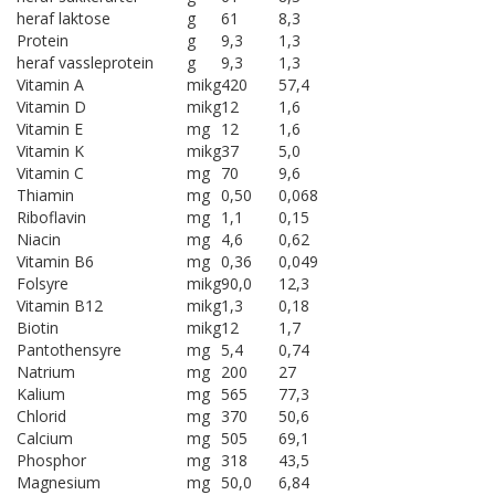
heraf laktose
g
61
8,3
Protein
g
9,3
1,3
heraf vassleprotein
g
9,3
1,3
Vitamin A
mikg
420
57,4
Vitamin D
mikg
12
1,6
Vitamin E
mg
12
1,6
Vitamin K
mikg
37
5,0
Vitamin C
mg
70
9,6
Thiamin
mg
0,50
0,068
Riboflavin
mg
1,1
0,15
Niacin
mg
4,6
0,62
Vitamin B6
mg
0,36
0,049
Folsyre
mikg
90,0
12,3
Vitamin B12
mikg
1,3
0,18
Biotin
mikg
12
1,7
Pantothensyre
mg
5,4
0,74
Natrium
mg
200
27
Kalium
mg
565
77,3
Chlorid
mg
370
50,6
Calcium
mg
505
69,1
Phosphor
mg
318
43,5
Magnesium
mg
50,0
6,84