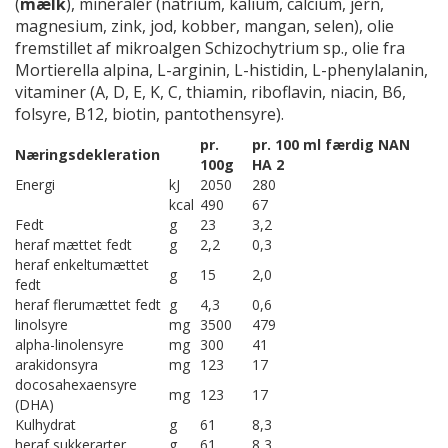
(
mælk
), mineraler (natrium, kalium, calcium, jern,
magnesium, zink, jod, kobber, mangan, selen), olie
fremstillet af mikroalgen Schizochytrium sp., olie fra
Mortierella alpina, L-arginin, L-histidin, L-phenylalanin,
vitaminer (A, D, E, K, C, thiamin, riboflavin, niacin, B6,
folsyre, B12, biotin, pantothensyre).
pr.
pr. 100 ml færdig NAN
Næringsdekleration
100g
HA 2
Energi
kJ
2050
280
kcal
490
67
Fedt
g
23
3,2
heraf mættet fedt
g
2,2
0,3
heraf enkeltumættet
g
15
2,0
fedt
heraf flerumættet fedt
g
4,3
0,6
linolsyre
mg
3500
479
alpha-linolensyre
mg
300
41
arakidonsyra
mg
123
17
docosahexaensyre
mg
123
17
(DHA)
Kulhydrat
g
61
8,3
heraf sukkerarter
g
61
8,3