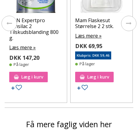
NAN Expertpro
Mam Flaskesut
Sensilac 2
Størrelse 2 2 stk.
Tilskudsblanding 800
Læs mere »
g.
DKK 69,95
Læs mere »
Klubpris: DKK 59,46
DKK 147,20
På lager
På lager
Læg i kurv
Læg i kurv
Tilføj til ønskeseddel
Tilføj til ønskeseddel
Få mere faglig viden her