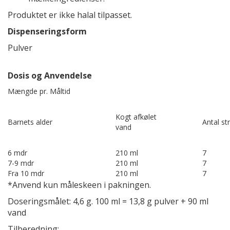
Produktet er ikke halal tilpasset.
Dispenseringsform
Pulver
Dosis og Anvendelse
Mængde pr. Måltid
Kogt afkølet
Barnets alder
Antal s
vand
6 mdr
210 ml
7
7-9 mdr
210 ml
7
Fra 10 mdr
210 ml
7
*Anvend kun måleskeen i pakningen.
Doseringsmålet: 4,6 g. 100 ml = 13,8 g pulver + 90 ml
vand
Tilberedning: