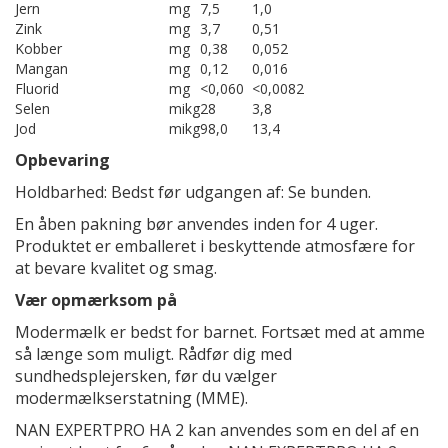
Jern
mg
7,5
1,0
Zink
mg
3,7
0,51
Kobber
mg
0,38
0,052
Mangan
mg
0,12
0,016
Fluorid
mg
<0,060
<0,0082
Selen
mikg
28
3,8
Jod
mikg
98,0
13,4
Opbevaring
Holdbarhed: Bedst før udgangen af: Se bunden.
En åben pakning bør anvendes inden for 4 uger.
Produktet er emballeret i beskyttende atmosfære for
at bevare kvalitet og smag.
Vær opmærksom på
Modermælk er bedst for barnet. Fortsæt med at amme
så længe som muligt. Rådfør dig med
sundhedsplejersken, før du vælger
modermælkserstatning (MME).
NAN EXPERTPRO HA 2 kan anvendes som en del af en