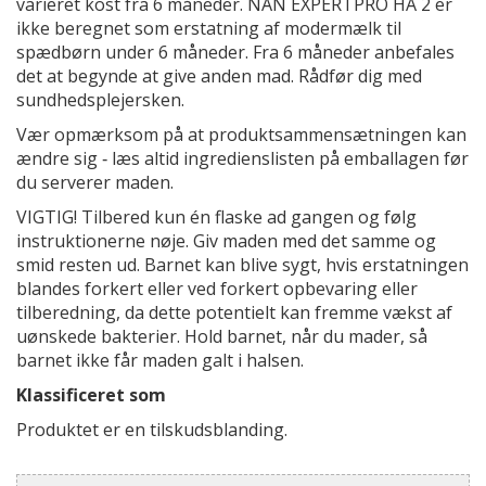
varieret kost fra 6 måneder. NAN EXPERTPRO HA 2 er
ikke beregnet som erstatning af modermælk til
spædbørn under 6 måneder. Fra 6 måneder anbefales
det at begynde at give anden mad. Rådfør dig med
sundhedsplejersken.
Vær opmærksom på at produktsammensætningen kan
ændre sig ‐ læs altid ingredienslisten på emballagen før
du serverer maden.
VIGTIG! Tilbered kun én flaske ad gangen og følg
instruktionerne nøje. Giv maden med det samme og
smid resten ud. Barnet kan blive sygt, hvis erstatningen
blandes forkert eller ved forkert opbevaring eller
tilberedning, da dette potentielt kan fremme vækst af
uønskede bakterier. Hold barnet, når du mader, så
barnet ikke får maden galt i halsen.
Klassificeret som
Produktet er en tilskudsblanding.