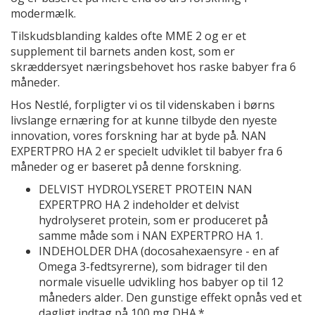
modermælk.
Tilskudsblanding kaldes ofte MME 2 og er et
supplement til barnets anden kost, som er
skræddersyet næringsbehovet hos raske babyer fra 6
måneder.
Hos Nestlé, forpligter vi os til videnskaben i børns
livslange ernæring for at kunne tilbyde den nyeste
innovation, vores forskning har at byde på. NAN
EXPERTPRO HA 2 er specielt udviklet til babyer fra 6
måneder og er baseret på denne forskning.
DELVIST HYDROLYSERET PROTEIN NAN
EXPERTPRO HA 2 indeholder et delvist
hydrolyseret protein, som er produceret på
samme måde som i NAN EXPERTPRO HA 1.
INDEHOLDER DHA (docosahexaensyre - en af
Omega 3-fedtsyrerne), som bidrager til den
normale visuelle udvikling hos babyer op til 12
måneders alder. Den gunstige effekt opnås ved et
dagligt indtag på 100 mg DHA.*