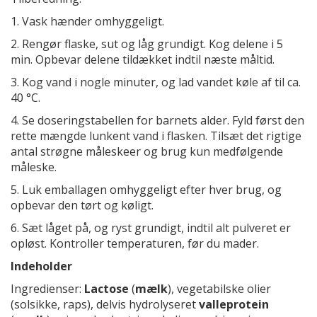
1. Vask hænder omhyggeligt.
2. Rengør flaske, sut og låg grundigt. Kog delene i 5
min. Opbevar delene tildækket indtil næste måltid.
3. Kog vand i nogle minuter, og lad vandet køle af til ca.
40 °C.
4. Se doseringstabellen for barnets alder. Fyld først den
rette mængde lunkent vand i flasken. Tilsæt det rigtige
antal strøgne måleskeer og brug kun medfølgende
måleske.
5. Luk emballagen omhyggeligt efter hver brug, og
opbevar den tørt og køligt.
6. Sæt låget på, og ryst grundigt, indtil alt pulveret er
opløst. Kontroller temperaturen, før du mader.
Indeholder
Ingredienser:
Lactose
(
mælk
), vegetabilske olier
(solsikke, raps), delvis hydrolyseret
valleprotein