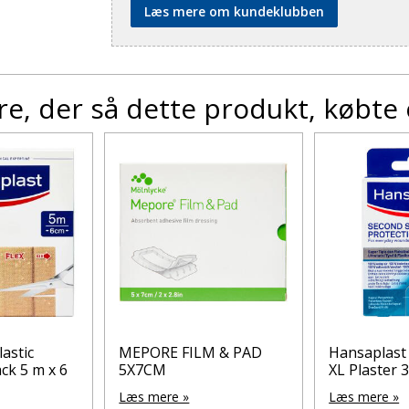
Læs mere om kundeklubben
e, der så dette produkt, købte
astic
MEPORE FILM & PAD
Hansaplast
ck 5 m x 6
5X7CM
XL Plaster 3
Læs mere »
Læs mere »