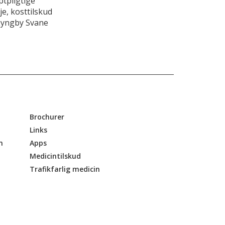
tpligtige
e, kosttilskud
Lyngby Svane
Brochurer
Links
n
Apps
Medicintilskud
Trafikfarlig medicin