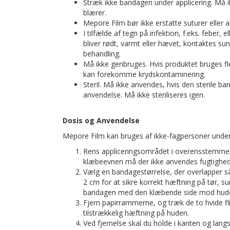
Stræk ikke bandagen under applicering. Må i
blærer.
Mepore Film bør ikke erstatte suturer eller
I tilfælde af tegn på infektion, f.eks. feber,
bliver rødt, varmt eller hævet, kontaktes 
behandling.
Må ikke genbruges. Hvis produktet bruges fle
kan forekomme krydskontaminering.
Steril. Må ikke anvendes, hvis den sterile ba
anvendelse. Må ikke steriliseres igen.
Dosis og Anvendelse
Mepore Film kan bruges af ikke-fagpersoner under
Rens appliceringsområdet i overensstemmelse 
klæbeevnen må der ikke anvendes fugtigh
Vælg en bandagestørrelse, der overlapper s
2 cm for at sikre korrekt hæftning på tør, su
bandagen med den klæbende side mod hude
Fjern papirrammerne, og træk de to hvide flig
tilstrækkelig hæftning på huden.
Ved fjernelse skal du holde i kanten og lan