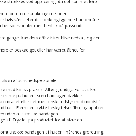
kke strækkes ved applicering, da det kan medføre
 andre primære sårlukningsmetoder.
 eller hvis såret eller det omkringliggende hudområde
sundhedspersonalet med henblik på passende
re gange, kan dets effektivitet blive nedsat, og der
rriere er beskadiget eller har været åbnet før
 tilsyn af sundhedspersonale
med klinisk praksis. Aftør grundigt. For at sikre
edscreme på huden, som bandagen dækker.
årområdet eller det medicinske udstyr med mindst 1-
nd hud. Fjern den trykte beskyttelsesfilm, og applicer
n uden at strække bandagen.
e af. Tryk let på produktet for at sikre en
gsomt trække bandagen af huden i hårenes groretning.