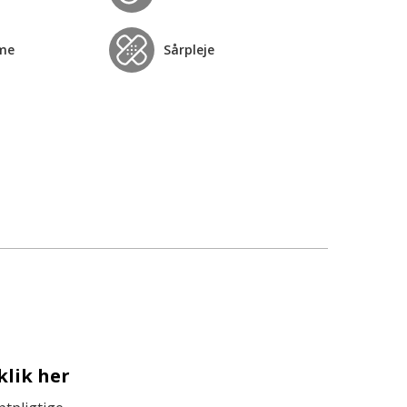
me
Sårpleje
klik her