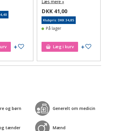
Læs mere »
Læs mere 
0
DKK 41,00
DKK 59,
54,40
Klubpris: DKK 34,85
Klubpris: DK
På lager
Varen er 
lager
Tilføj til ønskeseddel
Tilføj til ønskeseddel
Tilfø
kurv
Læg i kurv
re og børn
Generelt om medicin
og tænder
Mænd