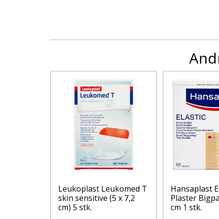
Andr
eme Mix
Leukoplast Leukomed T
Hansaplast El
rste 7
skin sensitive (5 x 7,2
Plaster Bigpa
cm) 5 stk.
cm 1 stk.