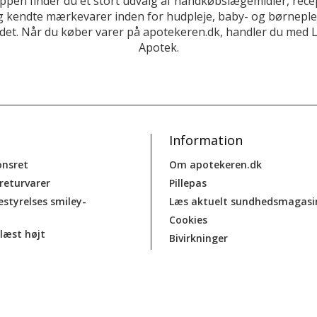
ppen finder du et stort udvalg af håndkøbslægemidler, recep
 kendte mærkevarer inden for hudpleje, baby- og børneplej
et. Når du køber varer på apotekeren.dk, handler du med 
Apotek.
Information
onsret
Om apotekeren.dk
 returvarer
Pillepas
estyrelses smiley-
Læs aktuelt sundhedsmagasi
Cookies
læst højt
Bivirkninger