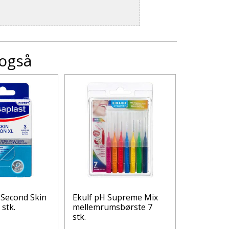
 også
 Second Skin
Ekulf pH Supreme Mix
Leukopla
 stk.
mellemrumsbørste 7
skin sensit
stk.
cm) 5 stk.