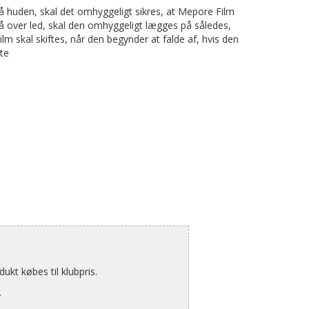
 på huden, skal det omhyggeligt sikres, at Mepore Film
å over led, skal den omhyggeligt lægges på således,
m skal skiftes, når den begynder at falde af, hvis den
tte
kt købes til klubpris.
.