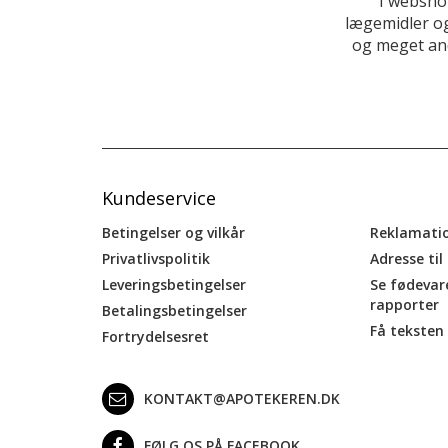
I websho
lægemidler og
og meget and
Kundeservice
Betingelser og vilkår
Reklamati
Privatlivspolitik
Adresse til
Leveringsbetingelser
Se fødevar
rapporter
Betalingsbetingelser
Få teksten 
Fortrydelsesret
KONTAKT@APOTEKEREN.DK
FØLG OS PÅ FACEBOOK