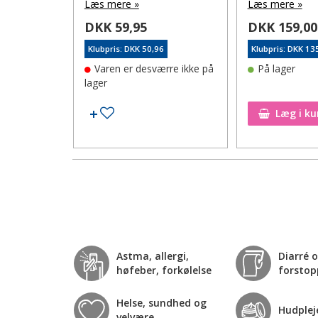
Læs mere »
Læs mere »
DKK 59,95
DKK 159,00
5
Klubpris: DKK 50,96
Klubpris: DKK 13
Varen er desværre ikke på
På lager
lager
Tilføj til ønskeseddel
Tilføj til ønskeseddel
Læg i ku
Astma, allergi,
Diarré 
høfeber, forkølelse
forstop
Helse, sundhed og
Hudplej
velvære