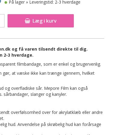
På lager
» Leveringstid: 2-3 hverdage
Læg i kurv
dk og få varen tilsendt direkte til dig.
n 2-3 hverdage.
nsparent filmbandage, som er enkel og brugervenlig.
m gør, at væske ikke kan trænge igennem, hvilket
hud og overfladiske sår. Mepore Film kan også
s. sårbandager, slanger og kanyler.
endt overfølsomhed over for akrylatklæb eller andre
et.
belig hud. Anvendelse på skrøbelig hud kan forårsage