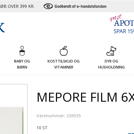
ØB OVER 399 KR.
G
BABY OG
KOSTTILSKUD OG
DYR OG
BØRN
VITAMINER
HUSHOLDNING
MEPORE FILM 6
Varenummer: 226535
10 ST