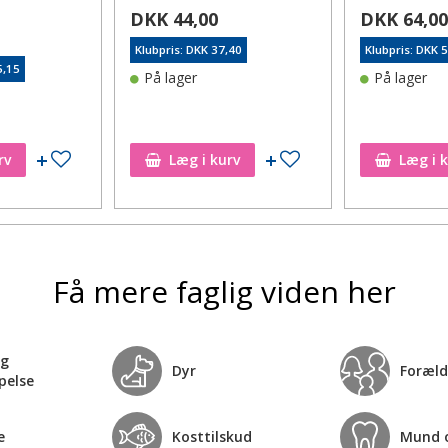
DKK 44,00
DKK 64,0
Klubpris: DKK 37,40
Klubpris: DKK 
5,15
På lager
På lager
Tilføj til ønskeseddel
Tilføj til ønskeseddel
rv
Læg i kurv
Læg i 
Få mere faglig viden her
og
Dyr
Foræld
pelse
e
Kosttilskud
Mund 