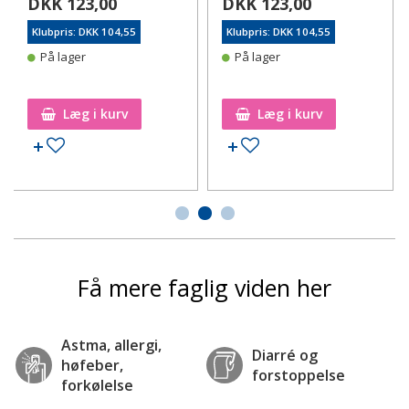
DKK 123,00
DKK 123,00
Klubpris: DKK 104,55
Klubpris: DKK 104,55
På lager
På lager
Læg i kurv
Læg i kurv
Tilføj til ønskeseddel
Tilføj til ønskeseddel
Få mere faglig viden her
Astma, allergi,
Diarré og
høfeber,
forstoppelse
forkølelse