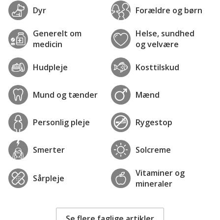
Dyr
Forældre og børn
Generelt om
Helse, sundhed
medicin
og velvære
Hudpleje
Kosttilskud
Mund og tænder
Mænd
Personlig pleje
Rygestop
Smerter
Solcreme
Vitaminer og
Sårpleje
mineraler
Se flere faglige artikler