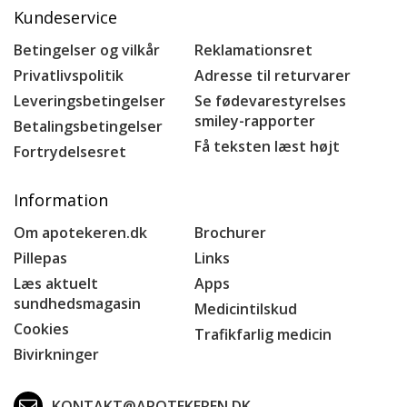
Kundeservice
Betingelser og vilkår
Reklamationsret
Privatlivspolitik
Adresse til returvarer
Leveringsbetingelser
Se fødevarestyrelses
smiley-rapporter
Betalingsbetingelser
Få teksten læst højt
Fortrydelsesret
Information
Om apotekeren.dk
Brochurer
Pillepas
Links
Læs aktuelt
Apps
sundhedsmagasin
Medicintilskud
Cookies
Trafikfarlig medicin
Bivirkninger
KONTAKT@APOTEKEREN.DK