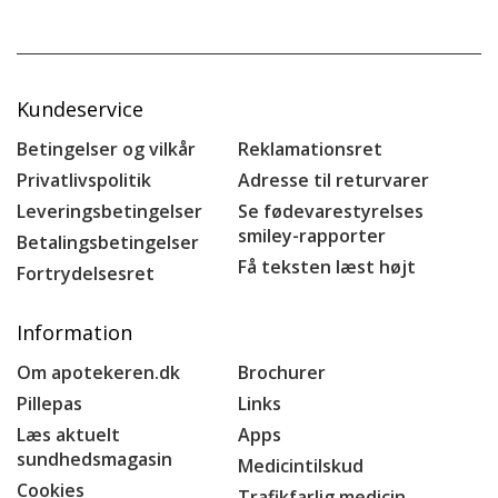
Kundeservice
Betingelser og vilkår
Reklamationsret
Privatlivspolitik
Adresse til returvarer
Leveringsbetingelser
Se fødevarestyrelses
smiley-rapporter
Betalingsbetingelser
Få teksten læst højt
Fortrydelsesret
Information
Om apotekeren.dk
Brochurer
Pillepas
Links
Læs aktuelt
Apps
sundhedsmagasin
Medicintilskud
Cookies
Trafikfarlig medicin