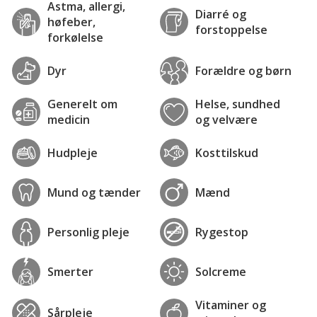
Astma, allergi,
Diarré og
høfeber,
forstoppelse
forkølelse
Dyr
Forældre og børn
Generelt om
Helse, sundhed
medicin
og velvære
Hudpleje
Kosttilskud
Mund og tænder
Mænd
Personlig pleje
Rygestop
Smerter
Solcreme
Vitaminer og
Sårpleje