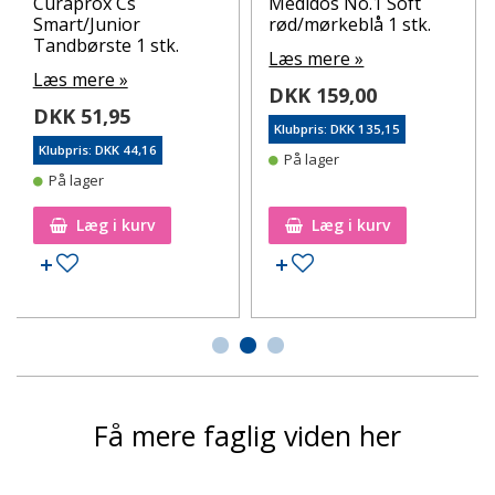
Curaprox Cs
Medidos No.1 Soft
Smart/Junior
rød/mørkeblå 1 stk.
Tandbørste 1 stk.
Læs mere »
Læs mere »
DKK 159,00
DKK 51,95
Klubpris: DKK 135,15
Klubpris: DKK 44,16
På lager
På lager
Læg i kurv
Læg i kurv
Tilføj til ønskeseddel
Tilføj til ønskeseddel
Få mere faglig viden her