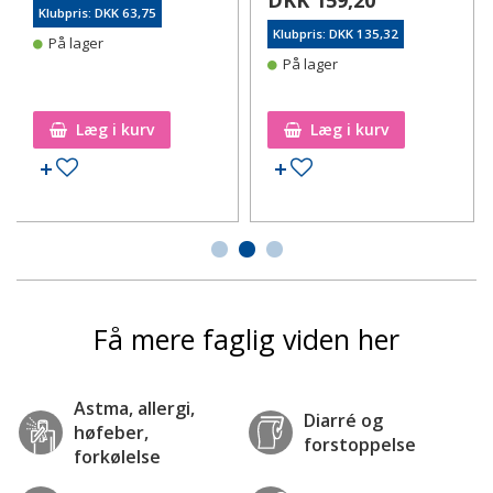
Klubpris: DKK 63,75
Klubpris: DKK 135,32
På lager
På lager
Læg i kurv
Læg i kurv
Tilføj til ønskeseddel
Tilføj til ønskeseddel
Få mere faglig viden her
Astma, allergi,
Diarré og
høfeber,
forstoppelse
forkølelse