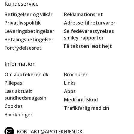
Kundeservice
Betingelser og vilkår
Reklamationsret
Privatlivspolitik
Adresse til returvarer
Leveringsbetingelser
Se fødevarestyrelses
smiley-rapporter
Betalingsbetingelser
Få teksten læst højt
Fortrydelsesret
Information
Om apotekeren.dk
Brochurer
Pillepas
Links
Læs aktuelt
Apps
sundhedsmagasin
Medicintilskud
Cookies
Trafikfarlig medicin
Bivirkninger
KONTAKT@APOTEKEREN.DK