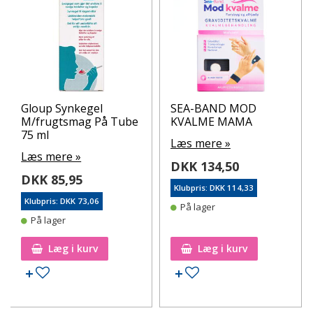
Gloup Synkegel
SEA-BAND MOD
M/frugtsmag På Tube
KVALME MAMA
75 ml
Læs mere »
Læs mere »
DKK 134,50
DKK 85,95
Klubpris: DKK 114,33
Klubpris: DKK 73,06
På lager
På lager
Læg i kurv
Læg i kurv
Tilføj til ønskeseddel
Tilføj til ønskeseddel