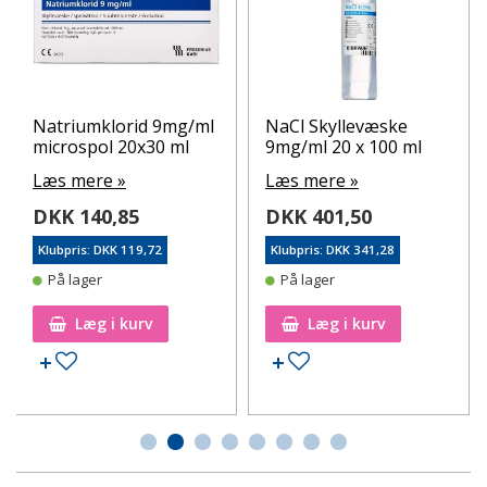
Natriumklorid 9mg/ml
NaCl Skyllevæske
microspol 20x30 ml
9mg/ml 20 x 100 ml
Læs mere »
Læs mere »
DKK 140,85
DKK 401,50
Klubpris: DKK 119,72
Klubpris: DKK 341,28
På lager
På lager
Læg i kurv
Læg i kurv
Tilføj til ønskeseddel
Tilføj til ønskeseddel