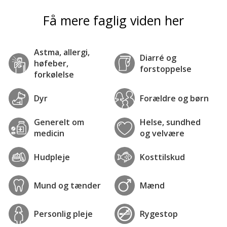
Få mere faglig viden her
Astma, allergi,
Diarré og
høfeber,
forstoppelse
forkølelse
Dyr
Forældre og børn
Generelt om
Helse, sundhed
medicin
og velvære
Hudpleje
Kosttilskud
Mund og tænder
Mænd
Personlig pleje
Rygestop