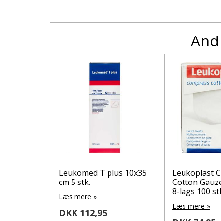
Andr
us 10 x
Leukomed T plus 10x35
Leukoplast 
cm 5 stk.
Cotton Gauze
8-lags 100 st
Læs mere »
Læs mere »
DKK 112,95