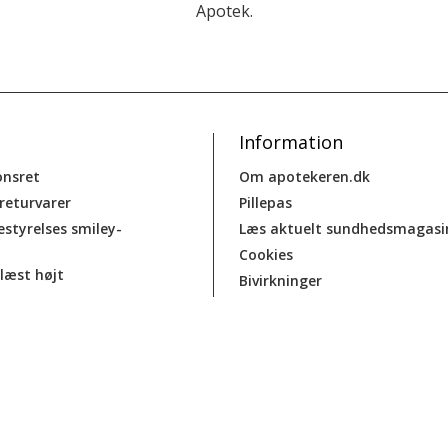
Apotek.
Information
onsret
Om apotekeren.dk
 returvarer
Pillepas
estyrelses smiley-
Læs aktuelt sundhedsmagasi
Cookies
læst højt
Bivirkninger