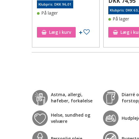
DKK 74,95
6
Klubpris: DKK 96,01
Klubpris: DKK 63
På lager
På lager
Tilføj til ønskeseddel
Tilføj til ønskeseddel
Læg i kurv
Læg i ku
Astma, allergi,
Diarré 
høfeber, forkølelse
forstop
Helse, sundhed og
Hudplej
velvære
Personlig pleje
Rygest