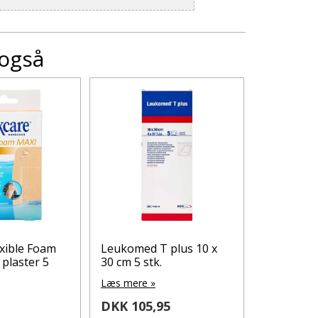
 også
xible Foam
Leukomed T plus 10 x
Leukomed
 plaster 5
30 cm 5 stk.
cm 5 stk.
Læs mere »
Læs mere 
DKK 105,95
DKK 112