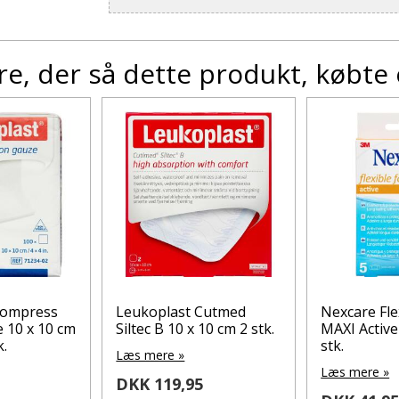
e, der så dette produkt, købte
Compress
Leukoplast Cutmed
Nexcare Fle
 10 x 10 cm
Siltec B 10 x 10 cm 2 stk.
MAXI Active
k.
stk.
Læs mere »
Læs mere »
DKK 119,95