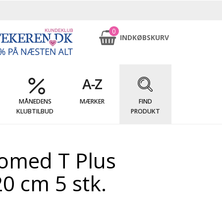
0
INDKØBSKURV
MÅNEDENS
MÆRKER
FIND
KLUBTILBUD
PRODUKT
omed T Plus
0 cm 5 stk.