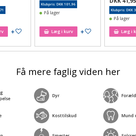
DKK 41,9
Klubpris: DKK 101,96
,71
Klubpris: DKK 
På lager
På lager
Tilføj til ønskeseddel
Tilføj til ønskeseddel
rv
Læg i kurv
Læg i 
Få mere faglig viden her
og
Dyr
Foræld
pelse
e
Kosttilskud
Mund 
op
Smerter
Solcre