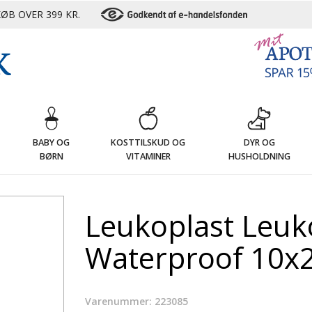
ØB OVER 399 KR.
G
BABY OG
KOSTTILSKUD OG
DYR OG
BØRN
VITAMINER
HUSHOLDNING
Leukoplast Leuk
Waterproof 10x2
Varenummer: 223085