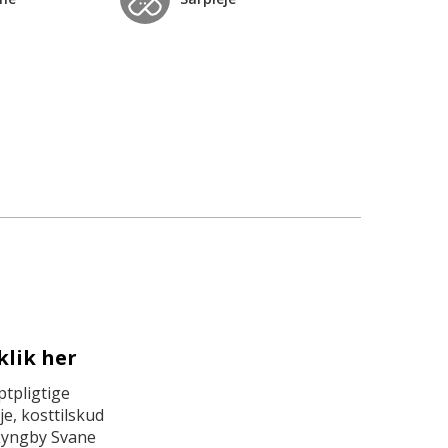
klik her
tpligtige
e, kosttilskud
Lyngby Svane