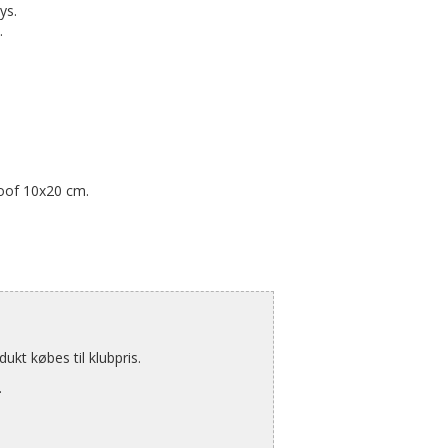
ys.
.
oof 10x20 cm.
kt købes til klubpris.
.