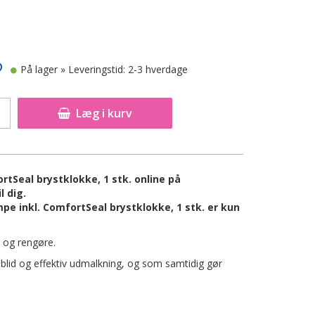
På lager
» Leveringstid: 2-3 hverdage
Læg i kurv
tSeal brystklokke, 1 stk. online på
l dig.
e inkl. ComfortSeal brystklokke, 1 stk. er kun
 og rengøre.
 blid og effektiv udmalkning, og som samtidig gør