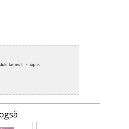
kt købes til klubpris.
.
 også