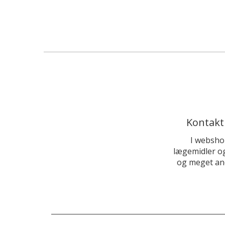
Kontakt
I websho
lægemidler og
og meget and