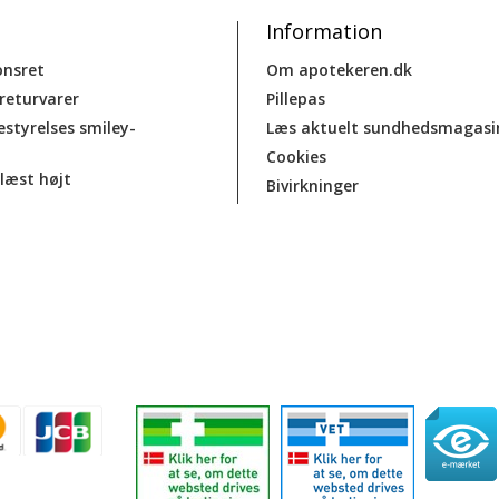
Information
onsret
Om apotekeren.dk
 returvarer
Pillepas
estyrelses smiley-
Læs aktuelt sundhedsmagasi
Cookies
læst højt
Bivirkninger