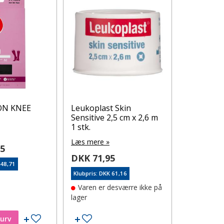
ON KNEE
Leukoplast Skin
Lansinoh 
Sensitive 2,5 cm x 2,6 m
Brystpump
1 stk.
Læs mere 
Læs mere »
95
DKK 199
DKK 71,95
148,71
Klubpris: DK
Klubpris: DKK 61,16
På lager
Varen er desværre ikke på
lager
Tilføj til ønskeseddel
Tilføj til ønskeseddel
kurv
Læg i