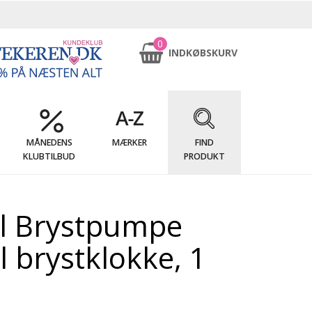
0
INDKØBSKURV
MÅNEDENS
MÆRKER
FIND
KLUBTILBUD
PRODUKT
l Brystpumpe
l brystklokke, 1