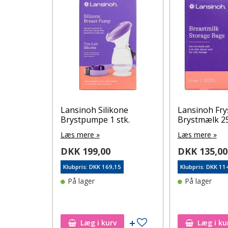
in
Lansinoh Silikone
Lansinoh Fry
m x 2,6 m
Brystpumpe 1 stk.
Brystmælk 25
Læs mere »
Læs mere »
DKK 199,00
DKK 135,00
Klubpris: DKK 169,15
Klubpris: DKK 11
6
På lager
På lager
rre ikke på
ønskeseddel
Tilføj til ønskeseddel
Læg i kurv
Læg i ku