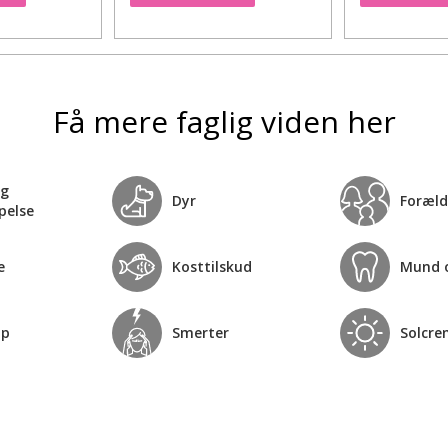
Få mere faglig viden her
og
Dyr
Foræld
pelse
e
Kosttilskud
Mund 
op
Smerter
Solcre