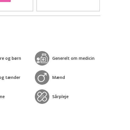
re og børn
Generelt om medicin
og tænder
Mænd
me
Sårpleje