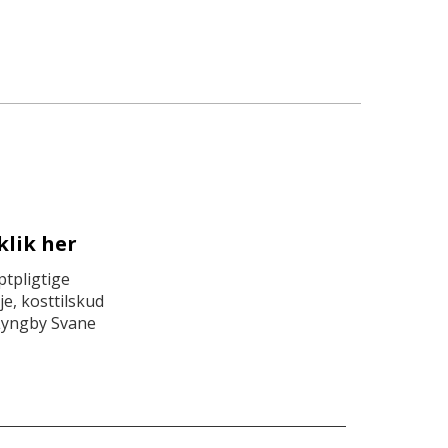
klik her
tpligtige
e, kosttilskud
Lyngby Svane