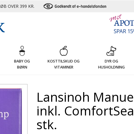
ØB OVER 399 KR.
G
BABY OG
KOSTTILSKUD OG
DYR OG
BØRN
VITAMINER
HUSHOLDNING
Lansinoh Manue
inkl. ComfortSea
stk.