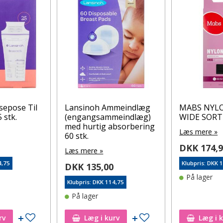
sepose Til
Lansinoh Ammeindlæg
MABS NYL
 stk.
(engangsammeindlæg)
WIDE SORT
med hurtig absorbering
Læs mere »
60 stk.
DKK 174,
Læs mere »
4,75
Klubpris: DKK 
DKK 135,00
På lager
Klubpris: DKK 114,75
På lager
Tilføj til ønskeseddel
Tilføj til ønskeseddel
rv
Læg i kurv
Læg i 