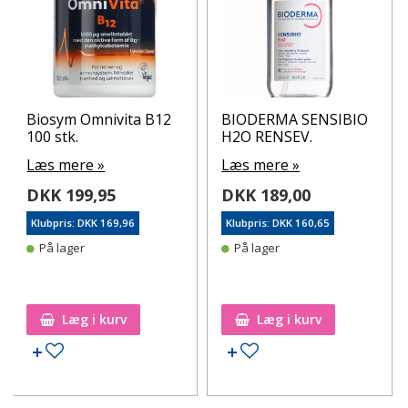
Biosym Omnivita B12
BIODERMA SENSIBIO
100 stk.
H2O RENSEV.
Læs mere »
Læs mere »
DKK 199,95
DKK 189,00
Klubpris: DKK 169,96
Klubpris: DKK 160,65
På lager
På lager
Læg i kurv
Læg i kurv
Tilføj til ønskeseddel
Tilføj til ønskeseddel