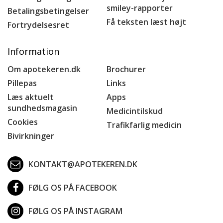
smiley-rapporter
Betalingsbetingelser
Få teksten læst højt
Fortrydelsesret
Information
Om apotekeren.dk
Brochurer
Pillepas
Links
Læs aktuelt
Apps
sundhedsmagasin
Medicintilskud
Cookies
Trafikfarlig medicin
Bivirkninger
KONTAKT@APOTEKEREN.DK
FØLG OS PÅ FACEBOOK
FØLG OS PÅ INSTAGRAM