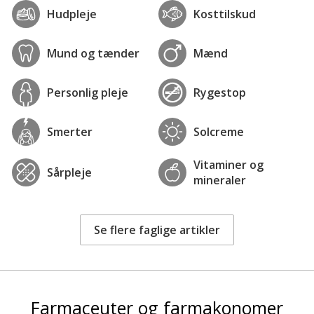
Hudpleje
Kosttilskud
Mund og tænder
Mænd
Personlig pleje
Rygestop
Smerter
Solcreme
Vitaminer og
Sårpleje
mineraler
Se flere faglige artikler
Farmaceuter og farmakonomer