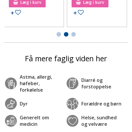
Læg i kurv
Læg i kurv
Tilføj til ønskeseddel
Tilføj til ønskeseddel
Få mere faglig viden her
Astma, allergi,
Diarré og
høfeber,
forstoppelse
forkølelse
Dyr
Forældre og børn
Generelt om
Helse, sundhed
medicin
og velvære