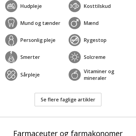
Hudpleje
Kosttilskud
Mund og tænder
Mænd
Personlig pleje
Rygestop
Smerter
Solcreme
Vitaminer og
Sårpleje
mineraler
Se flere faglige artikler
Farmaceuter og farmakonomer