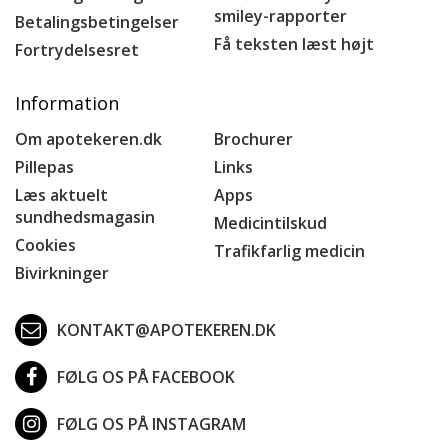
smiley-rapporter
Betalingsbetingelser
Få teksten læst højt
Fortrydelsesret
Information
Om apotekeren.dk
Brochurer
Pillepas
Links
Læs aktuelt
Apps
sundhedsmagasin
Medicintilskud
Cookies
Trafikfarlig medicin
Bivirkninger
KONTAKT@APOTEKEREN.DK
FØLG OS PÅ FACEBOOK
FØLG OS PÅ INSTAGRAM