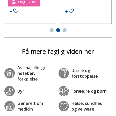
Læg i kurv
Tilføj til ønskeseddel
Tilføj til ønskeseddel
Få mere faglig viden her
Astma, allergi,
Diarré og
høfeber,
forstoppelse
forkølelse
Dyr
Forældre og børn
Generelt om
Helse, sundhed
medicin
og velvære