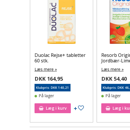
l 30 stk.
Duolac Rejse+ tabletter
Resorb Origi
60 stk.
Jordbær-Lime 
Læs mere »
Læs mere »
DKK 164,95
DKK 54,40
1
Klubpris: DKK 140,21
Klubpris: DKK 46
På lager
På lager
Tilføj til ønskeseddel
Tilføj til ønskeseddel
Læg i kurv
Læg i ku