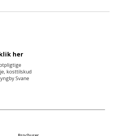
klik her
tpligtige
e, kosttilskud
Lyngby Svane
Brochurer