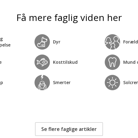
Få mere faglig viden her
og
Dyr
Foræld
pelse
e
Kosttilskud
Mund 
op
Smerter
Solcre
Se flere faglige artikler