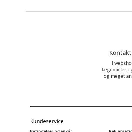
Kontakt
I websho
lægemidler og
og meget and
Kundeservice
Betingelser og vilkår
Reklamati