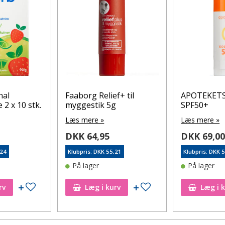
nal
Faaborg Relief+ til
APOTEKETS
2 x 10 stk.
myggestik 5g
SPF50+
Læs mere »
Læs mere »
DKK 64,95
DKK 69,0
,24
Klubpris: DKK 55,21
Klubpris: DKK 
På lager
På lager
Tilføj til ønskeseddel
Tilføj til ønskeseddel
rv
Læg i kurv
Læg i 