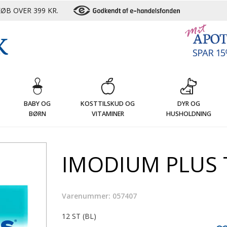
ØB OVER 399 KR.
G
BABY OG
KOSTTILSKUD OG
DYR OG
BØRN
VITAMINER
HUSHOLDNING
IMODIUM PLUS 
Varenummer: 057407
12 ST (BL)