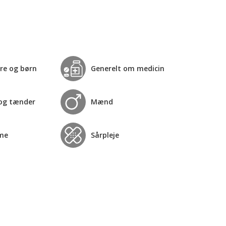
re og børn
Generelt om medicin
og tænder
Mænd
me
Sårpleje