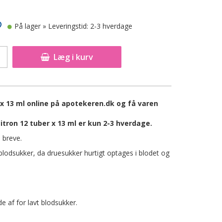
På lager
» Leveringstid: 2-3 hverdage
Læg i kurv
 x 13 ml online på apotekeren.dk og få varen
tron 12 tuber x 13 ml er kun 2-3 hverdage.
 breve.
 blodsukker, da druesukker hurtigt optages i blodet og
e af for lavt blodsukker.