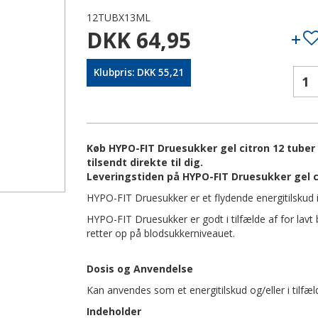
12TUBX13ML
DKK 64,95
Klubpris: DKK 55,21
Køb HYPO-FIT Druesukker gel citron 12 tuber
tilsendt direkte til dig.
Leveringstiden på HYPO-FIT Druesukker gel ci
HYPO-FIT Druesukker er et flydende energitilskud i
HYPO-FIT Druesukker er godt i tilfælde af for lavt
retter op på blodsukkerniveauet.
Dosis og Anvendelse
Kan anvendes som et energitilskud og/eller i tilfæld
Indeholder