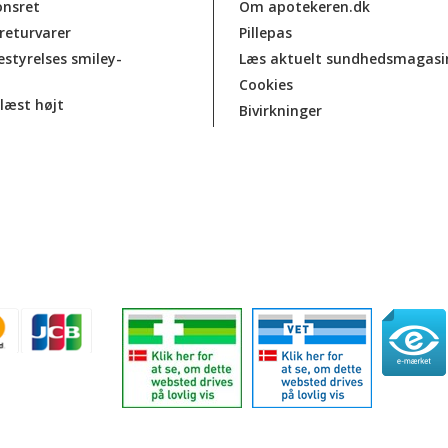
onsret
Om apotekeren.dk
 returvarer
Pillepas
estyrelses smiley-
Læs aktuelt sundhedsmagasi
Cookies
læst højt
Bivirkninger