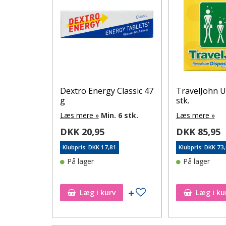
esukker
Dextro Energy Classic 47
TravelJohn U
tuber x 13
g
stk.
Læs mere »
Min. 6 stk.
Læs mere »
DKK 20,95
DKK 85,95
Klubpris: DKK 17,81
Klubpris: DKK 73
1
På lager
På lager
Tilføj til ønskeseddel
Tilføj til ønskeseddel
Læg i kurv
Læg i ku