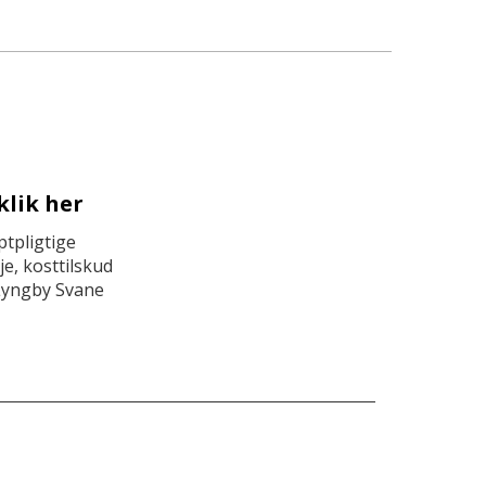
klik her
tpligtige
e, kosttilskud
Lyngby Svane