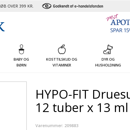
ØB OVER 399 KR.
G
BABY OG
KOSTTILSKUD OG
DYR OG
BØRN
VITAMINER
HUSHOLDNING
HYPO-FIT Druesu
12 tuber x 13 ml
Varenummer: 209883