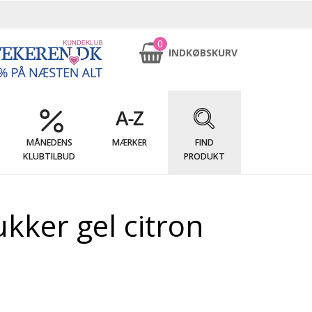
0
INDKØBSKURV
MÅNEDENS
MÆRKER
FIND
KLUBTILBUD
PRODUKT
kker gel citron