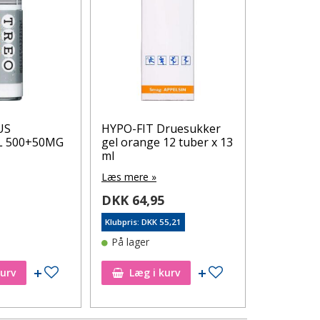
US
HYPO-FIT Druesukker
Dextro En
L 500+50MG
gel orange 12 tuber x 13
g
ml
Læs mere 
Læs mere »
0
DKK 20,
DKK 64,95
Klubpris: DK
Klubpris: DKK 55,21
På lager
På lager
Tilføj til ønskeseddel
Tilføj til ønskeseddel
kurv
Læg i kurv
Læg i