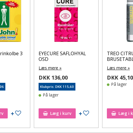
rinkolbe 3
EYECURE SAFLOHYAL
TREO CITR
OSD
BRUSETAB
Læs mere »
Læs mere »
DKK 136,00
DKK 45,1
På lager
,06
Klubpris: DKK 115,60
På lager
Tilføj til ønskeseddel
Tilføj til ønskeseddel
rv
Læg i kurv
Læg i 