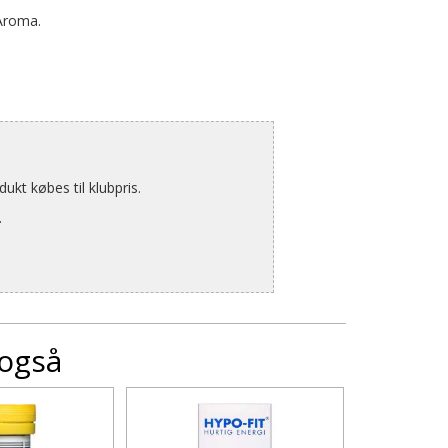
 Aroma.
kt købes til klubpris.
.
 også