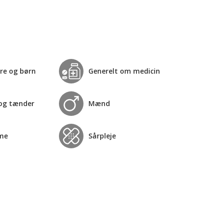
re og børn
Generelt om medicin
og tænder
Mænd
me
Sårpleje