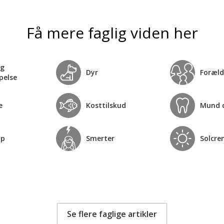
Få mere faglig viden her
og
Dyr
Foræld
pelse
e
Kosttilskud
Mund 
op
Smerter
Solcre
Se flere faglige artikler