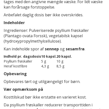
tages med den angivne mængde væske. For lidt væske
kan forårsage forstoppelse.
Anbefalet daglig dosis bør ikke overskrides.
Indeholder
Ingredienser: Pulveriserede psyllium frøskaller
(Plantago ovata Forssk), vegetabilsk kapsel
(hydroxypropylmethylcellulose).
Kan indeholde spor af
sennep
og
sesamfrø
.
Indhold pr. dagsdosis
10 kapsl.
20 kapsl.
Psyllium frøskaller
5 g
10 g
Heraf kostfibre
4,3 g
8,5 g
Opbevaring
Opbevares tørt og utilgængeligt for børn.
Vær opmærksom på
Kosttilskud bør ikke erstatte en varieret kost.
Da psyllium frøskaller reducerer transporttiden i