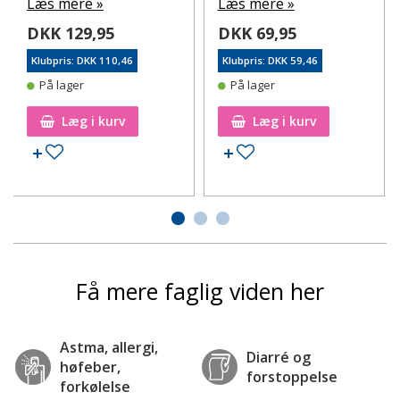
Læs mere »
Læs mere »
DKK 129,95
DKK 69,95
Klubpris: DKK 110,46
Klubpris: DKK 59,46
På lager
På lager
Læg i kurv
Læg i kurv
Tilføj til ønskeseddel
Tilføj til ønskeseddel
Få mere faglig viden her
Astma, allergi,
Diarré og
høfeber,
forstoppelse
forkølelse