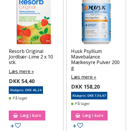
Resorb Original
Husk Psyllium
Jordbær-Lime 2 x 10
Mavebalance
stk.
Mælkesyre Pulver 200
g
Læs mere »
Læs mere »
DKK 54,40
DKK 158,20
Klubpris: DKK 46,24
Klubpris: DKK 134,47
På lager
På lager
Læg i kurv
Læg i kurv
Tilføj til ønskeseddel
Tilføj til ønskeseddel