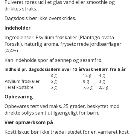
Pulveret røres ud i et glas vand eller smoothie og
drikkes straks.
Dagsdosis bør ikke overskrides.
Indeholder
Ingredienser: Psyllium frøskaller (Plantago ovata
Forssk.), naturlig aroma, frysetørrede jordbærflager
(4,4%)
Kan indeholde spor af sennep og sesamfrø.
Indhold pr. dagsdosis
Børn over 12 år
Voskne
Børn fra 6 år
8 g
12 g
4 g
Psyllium frøskaller
6 g
9 g
3 g
Heraf kostfibre
5 g
7,6 g
2,5 g
Opbevaring
Opbevares tørt ved maks. 25 grader. beskyttet mod
direkte sollys samt utilgængeligt for børn.
Vær opmærksom på
Kosttilskud bør ikke træde i stedet for en varrieret kost.