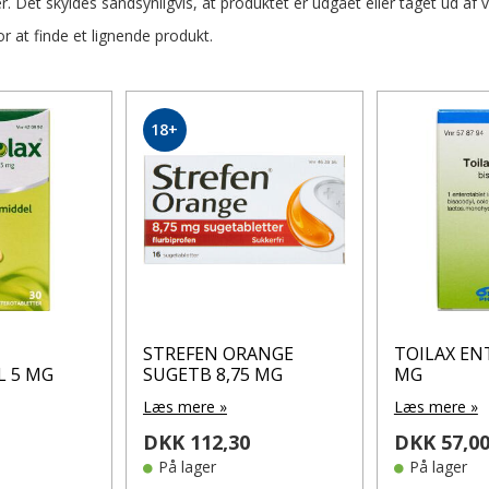
r. Det skyldes sandsynligvis, at produktet er udgået eller taget ud af 
 at finde et lignende produkt.
18+
STREFEN ORANGE
TOILAX EN
 5 MG
SUGETB 8,75 MG
MG
Læs mere »
Læs mere »
DKK 112,30
DKK 57,0
På lager
På lager