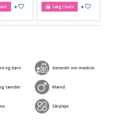
Tilføj til ønskeseddel
Tilføj til ønskeseddel
kurv
Læg i kurv
Læg i
re og børn
Generelt om medicin
og tænder
Mænd
me
Sårpleje