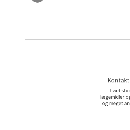
Kontakt
I websho
lægemidler og
og meget and