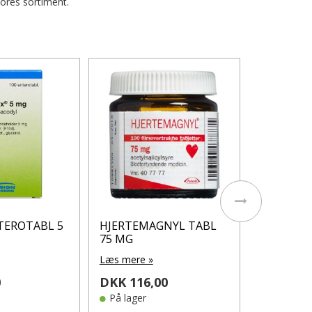
vores sortiment.
Apovit Mu
appelsin
tyggetable
Læs mere 
DKK 119
Klubpris: DK
På lager
TEROTABL 5
HJERTEMAGNYL TABL
75 MG
Læs mere »
0
DKK 116,00
På lager