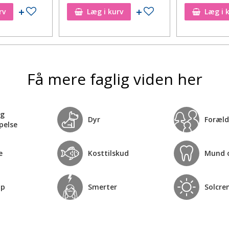
Tilføj til ønskeseddel
Tilføj til ønskeseddel
rv
Læg i kurv
Læg i 
Få mere faglig viden her
og
Dyr
Foræld
pelse
e
Kosttilskud
Mund 
op
Smerter
Solcre