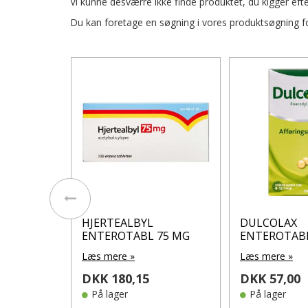
Vi kunne desværre ikke finde produktet, du kigger efte
Du kan foretage en søgning i vores produktsøgning for
HJERTEALBYL
DULCOLAX
75 MG
ENTEROTABL 75 MG
ENTEROTABL
Læs mere »
Læs mere »
DKK 180,15
DKK 57,00
På lager
På lager