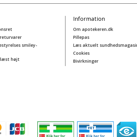
Information
onsret
Om apotekeren.dk
 returvarer
Pillepas
estyrelses smiley-
Læs aktuelt sundhedsmagasi
Cookies
læst højt
Bivirkninger