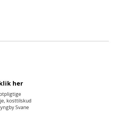
klik her
tpligtige
e, kosttilskud
Lyngby Svane