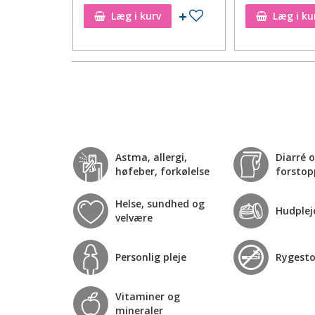
Tilføj til ønskeseddel
Tilføj til ønskeseddel
Læg i kurv
Læg i ku
Astma, allergi,
Diarré 
høfeber, forkølelse
forstop
Helse, sundhed og
Hudplej
velvære
Personlig pleje
Rygest
Vitaminer og
mineraler