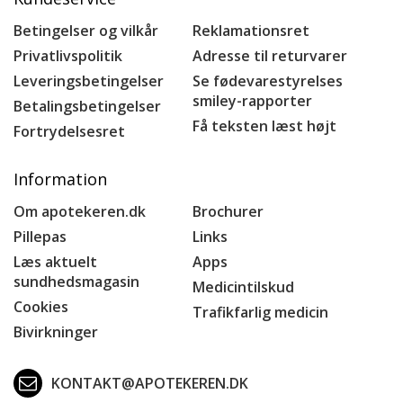
Betingelser og vilkår
Reklamationsret
Privatlivspolitik
Adresse til returvarer
Leveringsbetingelser
Se fødevarestyrelses
smiley-rapporter
Betalingsbetingelser
Få teksten læst højt
Fortrydelsesret
Information
Om apotekeren.dk
Brochurer
Pillepas
Links
Læs aktuelt
Apps
sundhedsmagasin
Medicintilskud
Cookies
Trafikfarlig medicin
Bivirkninger
KONTAKT@APOTEKEREN.DK