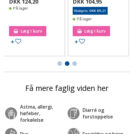
DKK 124,20
DKK 104,95
På lager
Klubpris: DKK 89,21
På lager
Læg i kurv
Læg i kurv
Tilføj til ønskeseddel
Tilføj til ønskeseddel
Få mere faglig viden her
Astma, allergi,
Diarré og
høfeber,
forstoppelse
forkølelse
Dyr
Forældre og børn