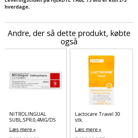
Leveringstiden på HJERDYL TABL 75 MG er kun 2-3
hverdage.
Andre, der så dette produkt, købte
også
NITROLINGUAL
Lactocare Travel 30
SUBL.SPR.0,4MG/DS
stk.
Læs mere »
Læs mere »