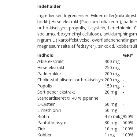
Indeholder
Ingredienser: Ingredienser: Fyldermidler(mikrokryst
borkh) Hirse ekstrakt (Panicum miliaceum), paddero
ortho-kiselsyre, propolis, L-cystein, L-methionin
sodiumcarboxymethyl cellulose), antiklumpningsmidd
nigrum L.) kartoffelstivelse, overfladebehandlings
magnesiumsalte af fedtsyrer), zinkoxid, kobbersulf
Indhold
%RI*
Æble ekstrakt
300 mg
-
Hirse ekstrakt
250 mg
-
Padderokke
200 mg
-
Cholin-stabaliseret ortho-kiselsyre
200 mg
-
Popolis
150 mg
-
Sort peber ekstrakt
20 mg
-
Standardiseret til 40 % piperine
L-Cystein
60 mg
-
L-methionin
50 mg
-
Biotin
475 mikg
950%
Pantothensyre
30 mg
500%
Zink
10 mg
100%
Kobber
1 mg
100%