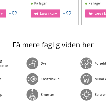
På lager
På lager
Tilføj til ønskeseddel
Tilføj til ønskeseddel
rv
Læg i kurv
Læg i 
Få mere faglig viden her
og
Dyr
Foræld
pelse
e
Kosttilskud
Mund 
op
Smerter
Solcre