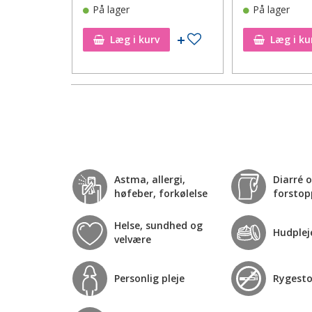
På lager
På lager
Tilføj til ønskeseddel
Tilføj til ønskeseddel
Læg i kurv
Læg i ku
Astma, allergi,
Diarré 
høfeber, forkølelse
forstop
Helse, sundhed og
Hudplej
velvære
Personlig pleje
Rygest