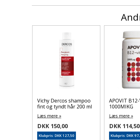
Andr
min 35
Vichy Dercos shampoo
APOVIT B12
fint og tyndt hår 200 ml
1000MIKG
Læs mere »
Læs mere »
DKK 150,00
DKK 114,50
3
Klubpris: DKK 127,50
Klubpris: DKK 97