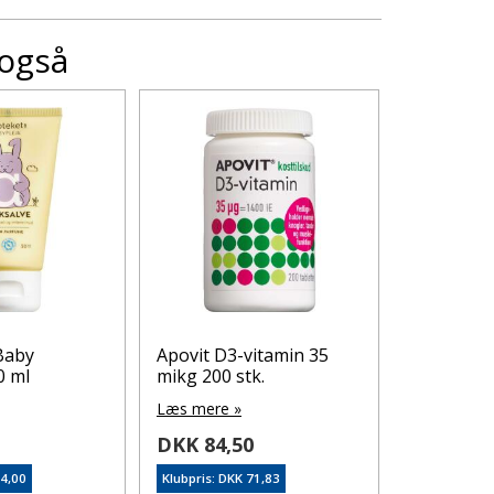
 også
Baby
Apovit D3-vitamin 35
Vichy De
0 ml
mikg 200 stk.
fint og ty
Læs mere »
Læs mere 
0
DKK 84,50
DKK 150
34,00
Klubpris: DKK 71,83
Klubpris: DK