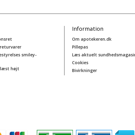
Information
onsret
Om apotekeren.dk
 returvarer
Pillepas
estyrelses smiley-
Læs aktuelt sundhedsmagasi
Cookies
læst højt
Bivirkninger