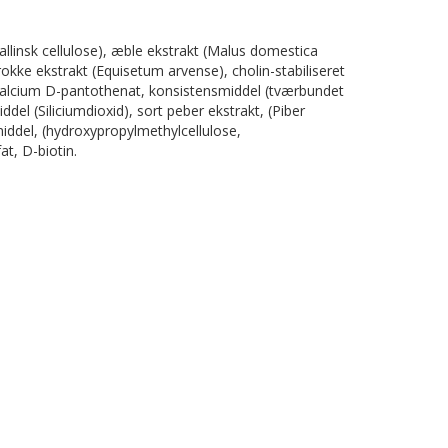
allinsk cellulose), æble ekstrakt (Malus domestica
kke ekstrakt (Equisetum arvense), cholin-stabiliseret
, Calcium D-pantothenat, konsistensmiddel (tværbundet
el (Siliciumdioxid), sort peber ekstrakt, (Piber
middel, (hydroxypropylmethylcellulose,
at, D-biotin.