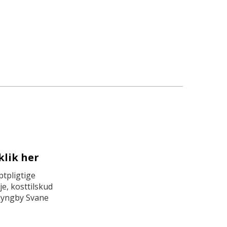
klik her
tpligtige
e, kosttilskud
Lyngby Svane