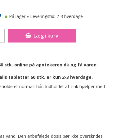
På lager
» Leveringstid: 2-3 hverdage
Læg i kurv
60 stk. online på apotekeren.dk og få varen
ils tabletter 60 stk. er kun 2-3 hverdage.
eholde et normalt hår. Indholdet af zink hjælper med
glas vand. Den anbefalede dosis bør ikke overskrides.