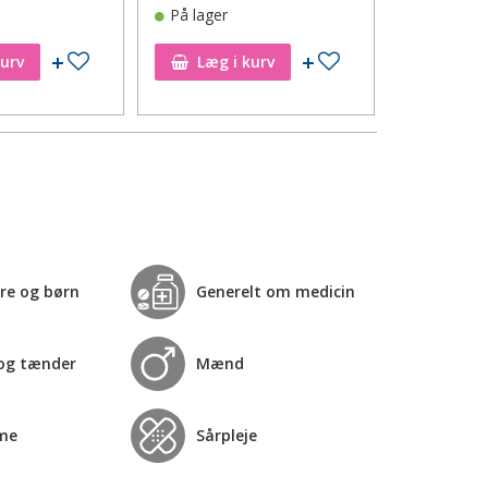
På lager
På lager
Tilføj til ønskeseddel
Tilføj til ønskeseddel
kurv
Læg i kurv
Læg i
re og børn
Generelt om medicin
og tænder
Mænd
me
Sårpleje