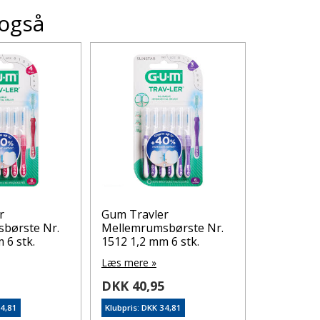
 også
r
Gum Travler
TePe
børste Nr.
Mellemrumsbørste Nr.
Mellemru
 6 stk.
1512 1,2 mm 6 stk.
grøn 0,8 
Læs mere »
Læs mere 
5
DKK 40,95
DKK 65,
34,81
Klubpris: DKK 34,81
Klubpris: DK