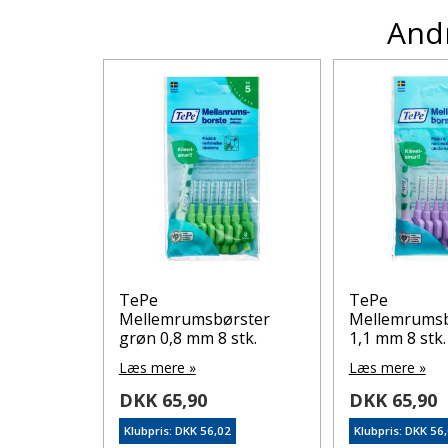
Andr
TePe
TePe
rste Nr.
Mellemrumsbørster
Mellemrumsbø
stk.
grøn 0,8 mm 8 stk.
1,1 mm 8 stk.
Læs mere »
Læs mere »
DKK 65,90
DKK 65,90
1
Klubpris: DKK 56,02
Klubpris: DKK 56