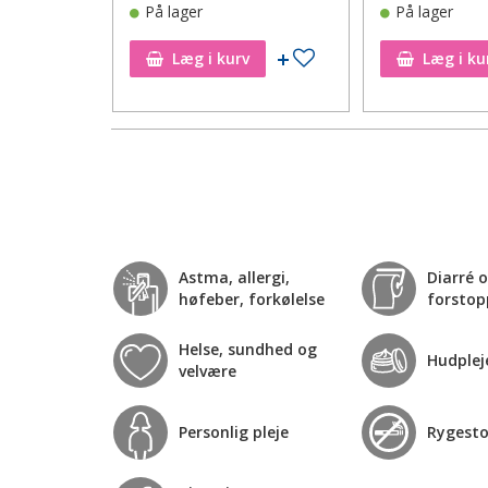
På lager
På lager
Tilføj til ønskeseddel
Tilføj til ønskeseddel
Læg i kurv
Læg i ku
Astma, allergi,
Diarré 
høfeber, forkølelse
forstop
Helse, sundhed og
Hudplej
velvære
Personlig pleje
Rygest