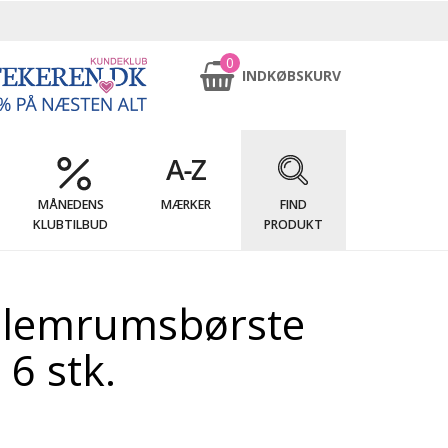
0
INDKØBSKURV
MÅNEDENS
MÆRKER
FIND
KLUBTILBUD
PRODUKT
llemrumsbørste
6 stk.