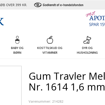
ØB OVER 399 KR.
G
BABY OG
KOSTTILSKUD OG
DYR OG
BØRN
VITAMINER
HUSHOLDNING
Gum Travler Me
Nr. 1614 1,6 mm 
Varenummer: 214282