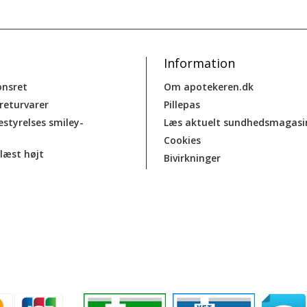
Information
onsret
Om apotekeren.dk
 returvarer
Pillepas
estyrelses smiley-
Læs aktuelt sundhedsmagasi
Cookies
læst højt
Bivirkninger