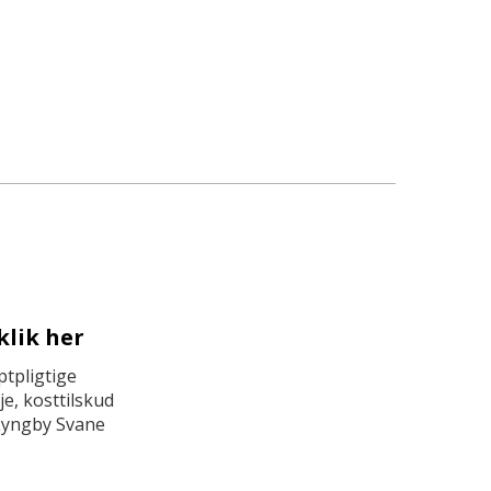
klik her
tpligtige
e, kosttilskud
Lyngby Svane