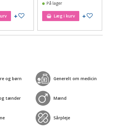
På lager
På lager
Tilføj til ønskeseddel
Tilføj til ønskeseddel
kurv
Læg i kurv
Læg i
re og børn
Generelt om medicin
og tænder
Mænd
me
Sårpleje