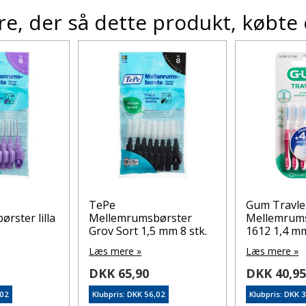
e, der så dette produkt, købte
TePe
Gum Travle
rster lilla
Mellemrumsbørster
Mellemrums
Grov Sort 1,5 mm 8 stk.
1612 1,4 mm
Læs mere »
Læs mere »
DKK 65,90
DKK 40,9
,02
Klubpris: DKK 56,02
Klubpris: DKK 