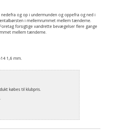
ng nedefra og op i undermunden og oppefra og ned i
terdentalbørsten i mellemrummet mellem tænderne.
Foretag forsigtige vandrette bevægelser flere gange
mrummet mellem tænderne.
614 1,6 mm.
kt købes til klubpris.
.