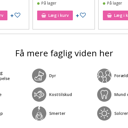
På lager
På lager
Tilføj til ønskeseddel
Tilføj til ønskeseddel
rv
Læg i kurv
Læg i 
Få mere faglig viden her
og
Dyr
Foræld
pelse
e
Kosttilskud
Mund 
op
Smerter
Solcre