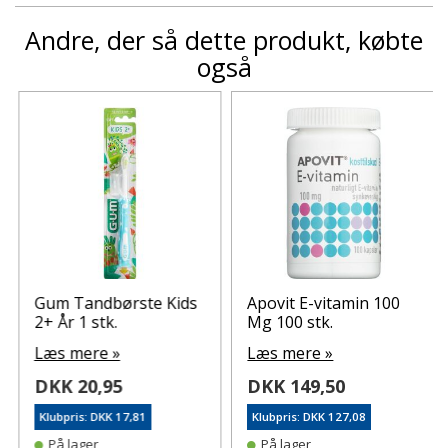
Andre, der så dette produkt, købte
også
Gum Tandbørste Kids
Apovit E-vitamin 100
2+ År 1 stk.
Mg 100 stk.
Læs mere »
Læs mere »
DKK 20,95
DKK 149,50
Klubpris: DKK 17,81
Klubpris: DKK 127,08
På lager
På lager