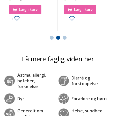
Læg i kurv
Læg i kurv
Tilføj til ønskeseddel
Tilføj til ønskeseddel
Få mere faglig viden her
Astma, allergi,
Diarré og
høfeber,
forstoppelse
forkølelse
Dyr
Forældre og børn
Generelt om
Helse, sundhed