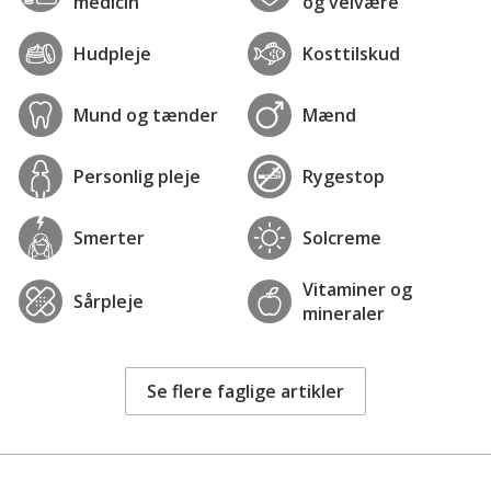
medicin
og velvære
Hudpleje
Kosttilskud
Mund og tænder
Mænd
Personlig pleje
Rygestop
Smerter
Solcreme
Vitaminer og
Sårpleje
mineraler
Se flere faglige artikler