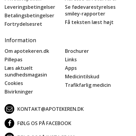
Leveringsbetingelser
Se fødevarestyrelses
smiley-rapporter
Betalingsbetingelser
Få teksten læst højt
Fortrydelsesret
Information
Om apotekeren.dk
Brochurer
Pillepas
Links
Læs aktuelt
Apps
sundhedsmagasin
Medicintilskud
Cookies
Trafikfarlig medicin
Bivirkninger
KONTAKT@APOTEKEREN.DK
FØLG OS PÅ FACEBOOK