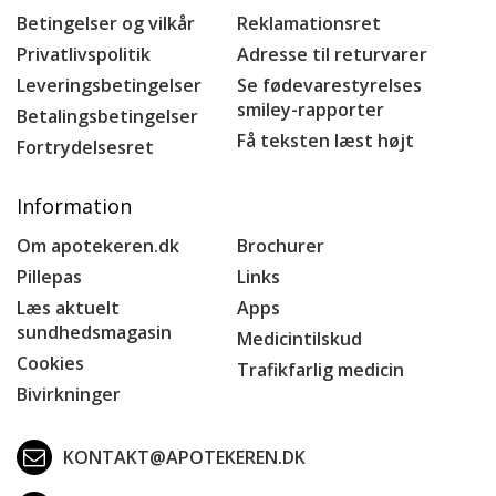
Betingelser og vilkår
Reklamationsret
Privatlivspolitik
Adresse til returvarer
Leveringsbetingelser
Se fødevarestyrelses
smiley-rapporter
Betalingsbetingelser
Få teksten læst højt
Fortrydelsesret
Information
Om apotekeren.dk
Brochurer
Pillepas
Links
Læs aktuelt
Apps
sundhedsmagasin
Medicintilskud
Cookies
Trafikfarlig medicin
Bivirkninger
KONTAKT@APOTEKEREN.DK