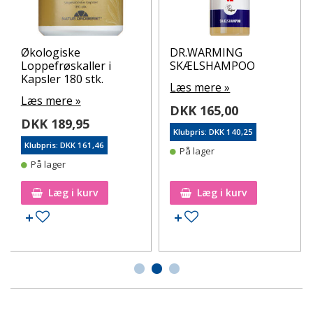
Økologiske
DR.WARMING
Loppefrøskaller i
SKÆLSHAMPOO
Kapsler 180 stk.
Læs mere »
Læs mere »
DKK 165,00
DKK 189,95
Klubpris: DKK 140,25
Klubpris: DKK 161,46
På lager
På lager
Læg i kurv
Læg i kurv
Tilføj til ønskeseddel
Tilføj til ønskeseddel