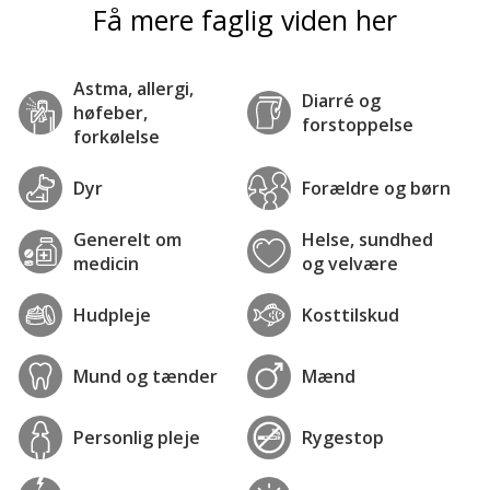
Få mere faglig viden her
Astma, allergi,
Diarré og
høfeber,
forstoppelse
forkølelse
Dyr
Forældre og børn
Generelt om
Helse, sundhed
medicin
og velvære
Hudpleje
Kosttilskud
Mund og tænder
Mænd
Personlig pleje
Rygestop