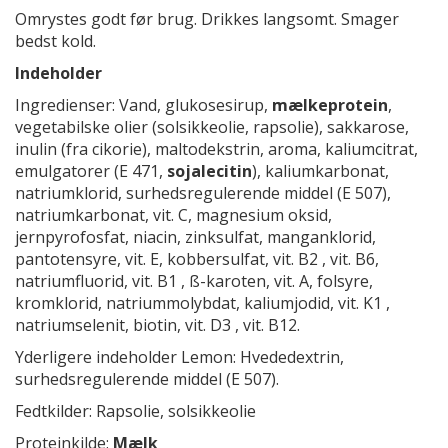
Omrystes godt før brug. Drikkes langsomt. Smager
bedst kold.
Indeholder
Ingredienser: Vand, glukosesirup,
mælkeprotein
,
vegetabilske olier (solsikkeolie, rapsolie), sakkarose,
inulin (fra cikorie), maltodekstrin, aroma, kaliumcitrat,
emulgatorer (E 471,
sojalecitin
), kaliumkarbonat,
natriumklorid, surhedsregulerende middel (E 507),
natriumkarbonat, vit. C, magnesium oksid,
jernpyrofosfat, niacin, zinksulfat, manganklorid,
pantotensyre, vit. E, kobbersulfat, vit. B2 , vit. B6,
natriumfluorid, vit. B1 , ß-karoten, vit. A, folsyre,
kromklorid, natriummolybdat, kaliumjodid, vit. K1 ,
natriumselenit, biotin, vit. D3 , vit. B12.
Yderligere indeholder Lemon: Hvededextrin,
surhedsregulerende middel (E 507).
Fedtkilder: Rapsolie, solsikkeolie
Proteinkilde:
Mælk