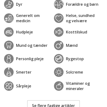
Dyr
Forældre og børn
Generelt om
Helse, sundhed
medicin
og velvære
Hudpleje
Kosttilskud
Mund og tænder
Mænd
Personlig pleje
Rygestop
Smerter
Solcreme
Vitaminer og
Sårpleje
mineraler
Se flere faglige artikler