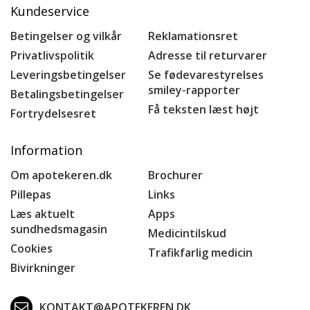
Kundeservice
Betingelser og vilkår
Reklamationsret
Privatlivspolitik
Adresse til returvarer
Leveringsbetingelser
Se fødevarestyrelses
smiley-rapporter
Betalingsbetingelser
Få teksten læst højt
Fortrydelsesret
Information
Om apotekeren.dk
Brochurer
Pillepas
Links
Læs aktuelt
Apps
sundhedsmagasin
Medicintilskud
Cookies
Trafikfarlig medicin
Bivirkninger
KONTAKT@APOTEKEREN.DK