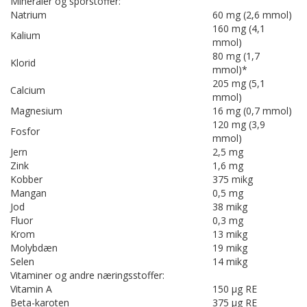
Mineraler og sporstoffer:
Natrium
60 mg (2,6 mmol)
160 mg (4,1
Kalium
mmol)
80 mg (1,7
Klorid
mmol)*
205 mg (5,1
Calcium
mmol)
Magnesium
16 mg (0,7 mmol)
120 mg (3,9
Fosfor
mmol)
Jern
2,5 mg
Zink
1,6 mg
Kobber
375 mikg
Mangan
0,5 mg
Jod
38 mikg
Fluor
0,3 mg
Krom
13 mikg
Molybdæn
19 mikg
Selen
14 mikg
Vitaminer og andre næringsstoffer:
Vitamin A
150 μg RE
Beta-karoten
375 μg RE