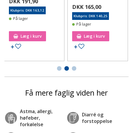
DKK 191,90
DKK 165,00
Klubpris: DKK 163,12
Klubpris: DKK 140,25
På lager
På lager
Læg i kurv
Læg i kurv
Tilføj til ønskeseddel
Tilføj til ønskeseddel
Få mere faglig viden her
Astma, allergi,
Diarré og
høfeber,
forstoppelse
forkølelse