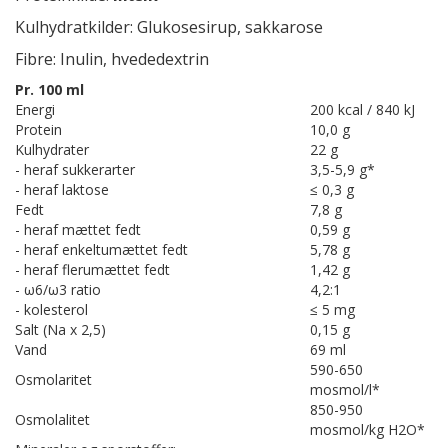
Kulhydratkilder: Glukosesirup, sakkarose
Fibre: Inulin, hvededextrin
Pr. 100 ml
Energi
200 kcal / 840 kJ
Protein
10,0 g
Kulhydrater
22 g
- heraf sukkerarter
3,5-5,9 g*
- heraf laktose
≤ 0,3 g
Fedt
7,8 g
- heraf mættet fedt
0,59 g
- heraf enkeltumættet fedt
5,78 g
- heraf flerumættet fedt
1,42 g
- ω6/ω3 ratio
4,2:1
- kolesterol
≤ 5 mg
Salt (Na x 2,5)
0,15 g
Vand
69 ml
590-650
Osmolaritet
mosmol/l*
850-950
Osmolalitet
mosmol/kg H2O*