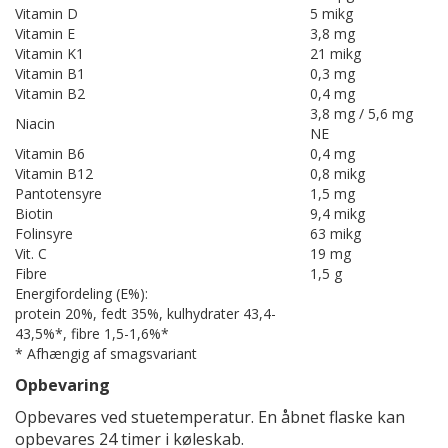
Vitamin D
5 mikg
Vitamin E
3,8 mg
Vitamin K1
21 mikg
Vitamin B1
0,3 mg
Vitamin B2
0,4 mg
3,8 mg / 5,6 mg
Niacin
NE
Vitamin B6
0,4 mg
Vitamin B12
0,8 mikg
Pantotensyre
1,5 mg
Biotin
9,4 mikg
Folinsyre
63 mikg
Vit. C
19 mg
Fibre
1,5 g
Energifordeling (E%):
protein 20%, fedt 35%, kulhydrater 43,4-
43,5%*, fibre 1,5-1,6%*
* Afhængig af smagsvariant
Opbevaring
Opbevares ved stuetemperatur. En åbnet flaske kan
opbevares 24 timer i køleskab.