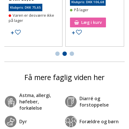
Klubpris: DKK 106,68
Klubpris: DKK 75,65
På lager
Varen er desværre ikke
på lager
Læg i kurv
Tilføj til ønskeseddel
Tilføj til ønskeseddel
Få mere faglig viden her
Astma, allergi,
Diarré og
høfeber,
forstoppelse
forkølelse
Dyr
Forældre og børn