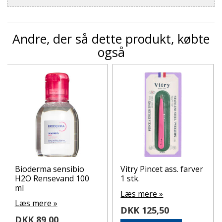
Andre, der så dette produkt, købte
også
Bioderma sensibio
Vitry Pincet ass. farver
H2O Rensevand 100
1 stk.
ml
Læs mere »
Læs mere »
DKK 125,50
DKK 89,00