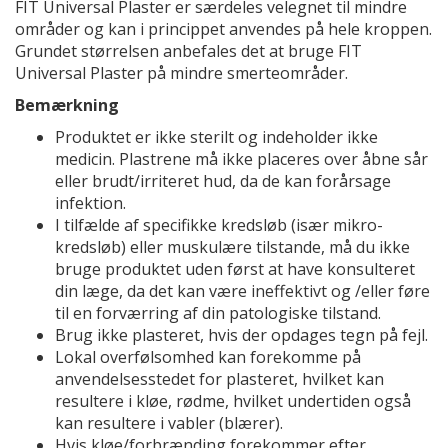
FIT Universal Plaster er særdeles velegnet til mindre
områder og kan i princippet anvendes på hele kroppen.
Grundet størrelsen anbefales det at bruge FIT
Universal Plaster på mindre smerteområder.
Bemærkning
Produktet er ikke sterilt og indeholder ikke
medicin. Plastrene må ikke placeres over åbne sår
eller brudt/irriteret hud, da de kan forårsage
infektion.
I tilfælde af specifikke kredsløb (især mikro-
kredsløb) eller muskulære tilstande, må du ikke
bruge produktet uden først at have konsulteret
din læge, da det kan være ineffektivt og /eller føre
til en forværring af din patologiske tilstand.
Brug ikke plasteret, hvis der opdages tegn på fejl.
Lokal overfølsomhed kan forekomme på
anvendelsesstedet for plasteret, hvilket kan
resultere i kløe, rødme, hvilket undertiden også
kan resultere i vabler (blærer).
Hvis kløe/forbrænding forekommer efter