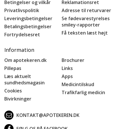
Betingelser og vilkår
Reklamationsret
Privatlivspolitik
Adresse til returvarer
Leveringsbetingelser
Se fødevarestyrelses
smiley-rapporter
Betalingsbetingelser
Få teksten læst højt
Fortrydelsesret
Information
Om apotekeren.dk
Brochurer
Pillepas
Links
Læs aktuelt
Apps
sundhedsmagasin
Medicintilskud
Cookies
Trafikfarlig medicin
Bivirkninger
KONTAKT@APOTEKEREN.DK
FØLG OS PÅ FACEBOOK