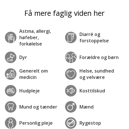
Få mere faglig viden her
Astma, allergi,
Diarré og
høfeber,
forstoppelse
forkølelse
Dyr
Forældre og børn
Generelt om
Helse, sundhed
medicin
og velvære
Hudpleje
Kosttilskud
Mund og tænder
Mænd
Personlig pleje
Rygestop