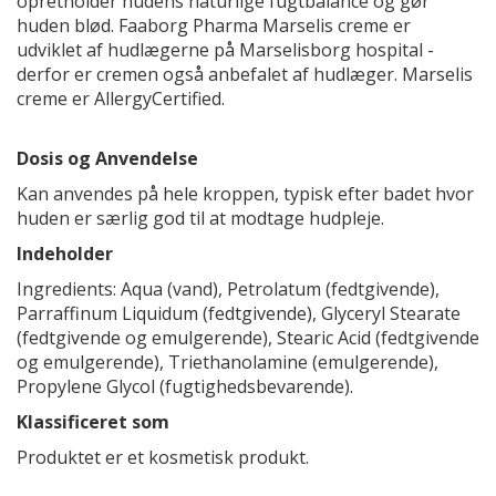
opretholder hudens naturlige fugtbalance og gør
huden blød. Faaborg Pharma Marselis creme er
udviklet af hudlægerne på Marselisborg hospital -
derfor er cremen også anbefalet af hudlæger. Marselis
creme er AllergyCertified.
Dosis og Anvendelse
Kan anvendes på hele kroppen, typisk efter badet hvor
huden er særlig god til at modtage hudpleje.
Indeholder
Ingredients: Aqua (vand), Petrolatum (fedtgivende),
Parraffinum Liquidum (fedtgivende), Glyceryl Stearate
(fedtgivende og emulgerende), Stearic Acid (fedtgivende
og emulgerende), Triethanolamine (emulgerende),
Propylene Glycol (fugtighedsbevarende).
Klassificeret som
Produktet er et kosmetisk produkt.