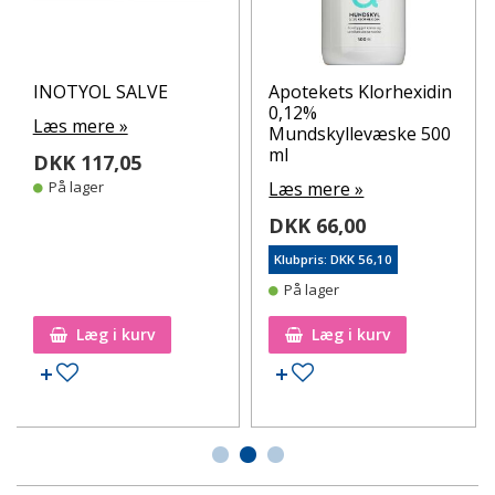
INOTYOL SALVE
Apotekets Klorhexidin
0,12%
Læs mere »
Mundskyllevæske 500
ml
DKK 117,05
På lager
Læs mere »
DKK 66,00
Klubpris: DKK 56,10
På lager
Læg i kurv
Læg i kurv
Tilføj til ønskeseddel
Tilføj til ønskeseddel